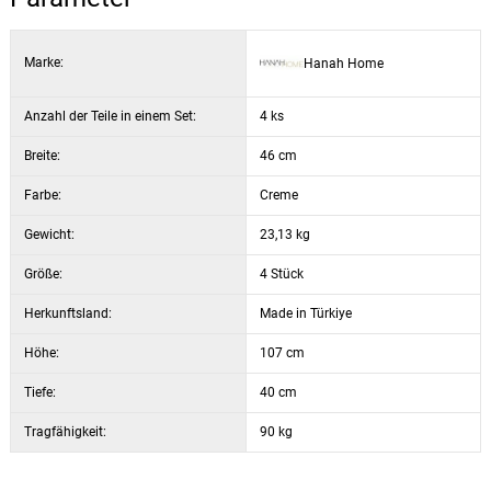
Höhe der Rückenlehne: 37 cm
Farbe: cremefarben / weiß
Marke:
Hanah Home
Anzahl der Teile in einem Set:
4 ks
Breite:
46 cm
Farbe:
Creme
Gewicht:
23,13 kg
Größe:
4 Stück
Herkunftsland:
Made in Türkiye
Höhe:
107 cm
Tiefe:
40 cm
Tragfähigkeit:
90 kg