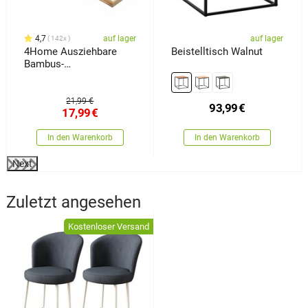
4,7
auf lager
auf lager
142x
4Home Ausziehbare
Beistelltisch Walnut
Bambus-
Badewannenablage
Royal
21,99 €
93,99
€
17,99
€
In den Warenkorb
In den Warenkorb
Next
Zuletzt angesehen
Kostenloser Versand