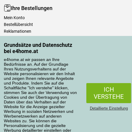
Ihre Bestellungen
Mein Konto
Bestellübersicht
Reklamationen
Widerrufsbelehrung
Grundsätze und Datenschutz
Einfach mehr wissen
bei e4home.at
Richtlinien zur Verarbeitung von Bewertungen
e4home.at wir passen an Ihre
Bedürfnisse an. Auf der Grundlage
Transportarten
Ihres Nutzungsverhaltens auf der
Website personalisieren wir den Inhalt
und zeigen Ihnen relevante Angebote
und Produkte. Indem Sie auf die
Zahlungsmethoden
Schaltfläche "Ich verstehe" klicken,
ICH
stimmen Sie auch der Verwendung von
VERSTEHE
Cookies und der Übertragung von
Daten über das Verhalten auf der
Website für die Anzeige gezielter
Detaillierte Einstellung
Werbung in sozialen Netzwerken und
Werbenetzwerken auf anderen
Websites zu. Sie können die
Personalisierung und die gezielte
Werbung detaillierter einstellen oder