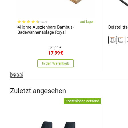
er
auf lager
142x
4Home Ausziehbare Bambus-
Beistellti
Badewannenablage Royal
21,99 €
17,99
€
In den Warenkorb
Next
Zuletzt angesehen
Kostenloser Versand