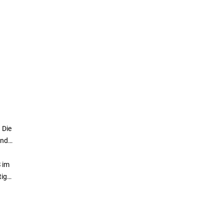
 Die
end
 im
tig