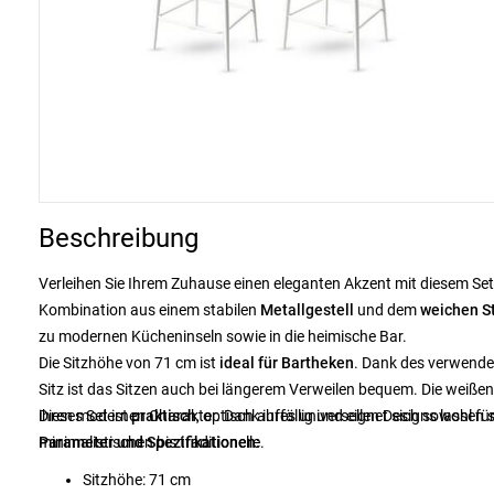
Beschreibung
Verleihen Sie Ihrem Zuhause einen eleganten Akzent mit diesem Set
Kombination aus einem stabilen
Metallgestell
und dem
weichen S
zu modernen Kücheninseln sowie in die heimische Bar.
Die Sitzhöhe von 71 cm ist
ideal für Bartheken
. Dank des verwende
Sitz ist das Sitzen auch bei längerem Verweilen bequem. Die weißen
ihren modernen Charakter. Dank ihres universellen Designs lassen s
Dieses Set ist
praktisch
, optisch auffällig und eignet sich sowohl 
minimalistischen bis traditionelle.
Parameter und Spezifikationen:
Sitzhöhe: 71 cm