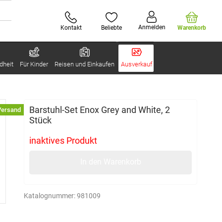
Anmelden
Kontakt
Beliebte
Warenkorb
dheit
Für Kinder
Reisen und Einkaufen
Ausverkauf
Barstuhl-Set Enox Grey and White, 2
Versand
Stück
inaktives Produkt
In den Warenkorb
Katalognummer:
981009