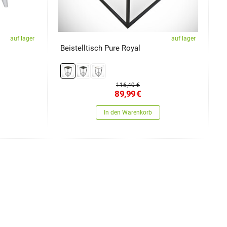
auf lager
auf lager
Beistelltisch Pure Royal
N
116,49 €
89,99
€
In den Warenkorb