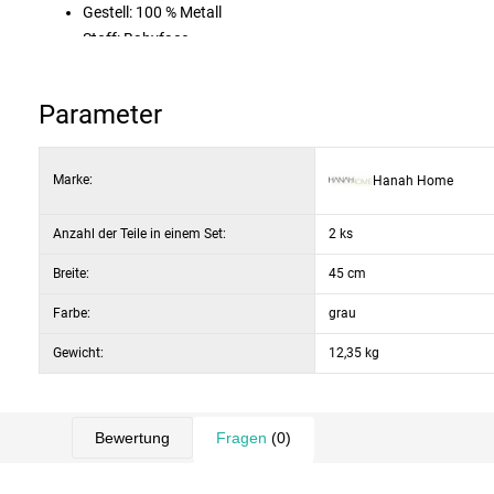
Gestell: 100 % Metall
Stoff: Babyface
Polsterung: 18-DNS-Schaumstoff (Rückenlehne), 22-DNS-Sch
Farbe: Grau und Weiß
Parameter
Marke:
Hanah Home
Anzahl der Teile in einem Set:
2 ks
Breite:
45 cm
Farbe:
grau
Gewicht:
12,35 kg
Bewertung
Fragen
(0)