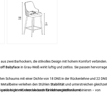
 aus zwei Barhockern, die stilvolles Design mit hohem Komfort verbinden.
toff Babyface
in Grau-Weiß wirkt luftig und zeitlos. Sie passen hervorrag
ten Schaums mit einer Dichte von 18 DNS in der Rückenlehne und 22 DNS
 Metallbeine verleihen den Stühlen
Stabilität
und unterstreichen gleichzei
ie sich leicht mit verschiedenen Einrichtungsstilen kombinieren – von
für geräumigere Küchen als auch für kleinere Wohnräume.