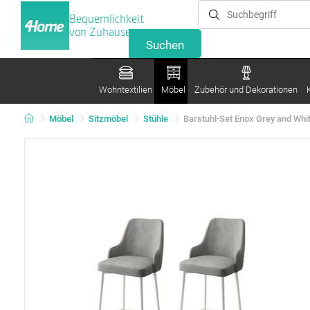
Bequemlichkeit
von Zuhause
Wohntextilien
Möbel
Zubehör und Dekorationen
Möbel
Sitzmöbel
Stühle
Barstuhl-Set Enox Grey and Whit