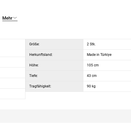
aumstoff (Sitzfläche)
Mehr
Größe:
2 Stk.
Herkunftsland:
Made in Türkiye
Höhe:
105 cm
Tiefe:
43 cm
Tragfähigkeit:
90 kg