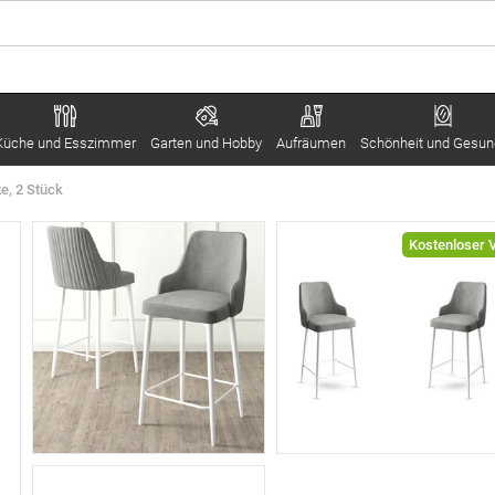
Küche und Esszimmer
Garten und Hobby
Aufräumen
Schönheit und Gesun
e, 2 Stück
Kostenloser 