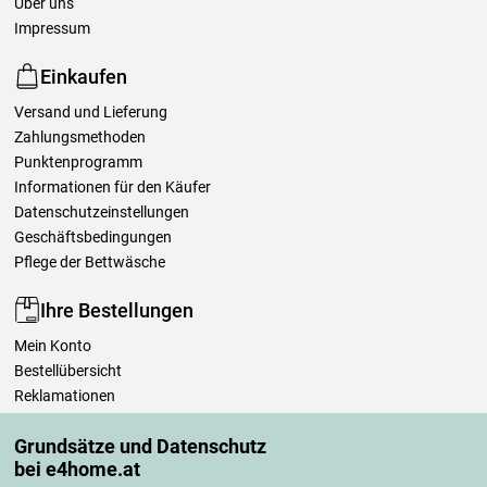
Über uns
Impressum
Einkaufen
Versand und Lieferung
Zahlungsmethoden
Punktenprogramm
Informationen für den Käufer
Datenschutzeinstellungen
Geschäftsbedingungen
Pflege der Bettwäsche
Ihre Bestellungen
Mein Konto
Bestellübersicht
Reklamationen
Widerrufsbelehrung
Grundsätze und Datenschutz
Einfach mehr wissen
bei e4home.at
Richtlinien zur Verarbeitung von Bewertungen