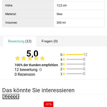
Höhe:
12,5 cm
Material:
Glas
Volumen:
300 ml
Bewertung
(12)
Fragen
(0)
5,0
12
5
0
4
0
3
100% der Kunden empfehlen
0
2
12 bewertung
0
1
0 Rezension
Das könnte Sie interessieren
Previous
%
-31%