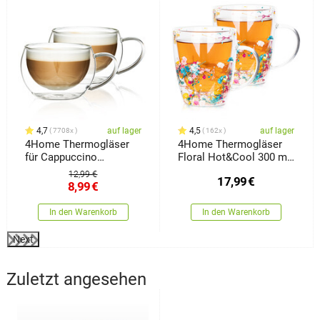
4,7
auf lager
4,5
auf lager
7708x
162x
4Home Thermogläser
4Home Thermogläser
für Cappuccino
Floral Hot&Cool 300 ml,
Hot&Cool 280 ml, 2
2 Stück
12,99 €
17,99
€
Stück
8,99
€
In den Warenkorb
In den Warenkorb
Next
Zuletzt angesehen