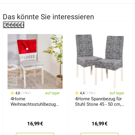
Das könnte Sie interessieren
Previous
%
4,6
auf lager
4,4
auf lager
179x
115x
4Home
4Home Spannbezug für
Weihnachtsstuhlbezug
Stuhl Stone 45 - 50 cm,
Santa, 49 x 60 cm, Set 2
Set 2 Stück
Stück
16,99
€
16,99
€