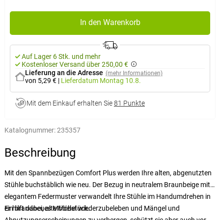
In den Warenkorb
Auf Lager 6 Stk. und mehr
Kostenloser Versand über 250,00 €
Lieferung an die Adresse
(mehr Informationen)
von 5,29 €
|
Lieferdatum
Montag 10.8.
Mit dem Einkauf erhalten Sie
81 Punkte
Katalognummer:
235357
Beschreibung
Mit den Spannbezügen Comfort Plus werden Ihre alten, abgenutzten
Stühle buchstäblich wie neu. Der Bezug in neutralem Braunbeige mit
elegantem Federmuster verwandelt Ihre Stühle im Handumdrehen in
ein brandneues Möbelstück.
Er hilft dabei, alte Möbel wiederzubeleben und Mängel und