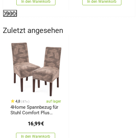
In den Warenkorb
In den Warenkorb
Next
Zuletzt angesehen
4,8
auf lager
87x
4Home Spannbezug für
Stuhl Comfort Plus
Feather, 40 - 50 cm, Set
16,99
€
2 Stück
In den Warenkorb