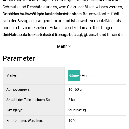
Abnutzungserscheinungen zu verbergen, schützt sie aber auch vor
Schmutz und Beschädigungen, was Sie zu schätzen wissen werden,
selbst wenn Ihre Stühle nagelneu sind.
Dank des hochwertigen Materials mit hohem Baumwollanteil fühlt
sich der Bezug sehr angenehm an und ist sowohl verschleißfest als
auch leicht zu überziehen. Er lässt sich leicht in alle Richtungen
dehnen, so dass er sich leicht anpassen lässt, gut sitzt und Ihnen die
Die Höhe des Rückenteils des Bezugs beträgt 51 cm.
Arbeit bei der Handhabung erleichtert.
Mehr
Parameter
Marke:
4Home
Abmessungen:
40 - 50 cm
Anzahl der Teile in einem Set:
2 ks
Bezugstyp:
Stuhlbezug
Empfohlenes Waschen:
40 °C