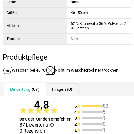
Farbe:
braun
Größe:
40 - 50 cm
62 % Baumwolle, 36 % Polyester, 2
Material:
% Elasthan
Trockner:
Nein
Produktpflege
Waschen bei 40 °C
Nicht im Wäschetrockner trocknen
Bewertung
(87)
Fragen
(0)
4,8
80
5
5
4
1
3
98% der Kunden empfehlen
0
2
87 bewertung
1
1
0 Rezension