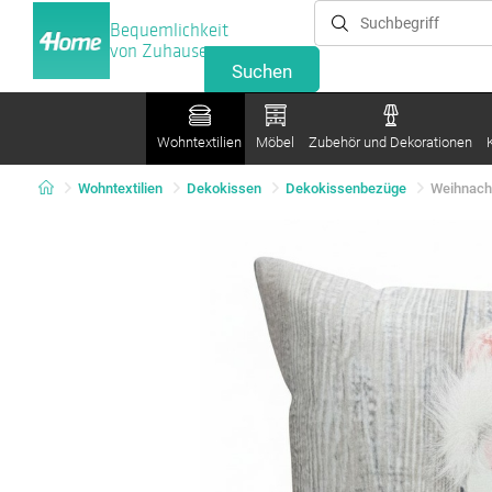
Bequemlichkeit
von Zuhause
Wohntextilien
Möbel
Zubehör und Dekorationen
Wohntextilien
Dekokissen
Dekokissenbezüge
Weihnacht