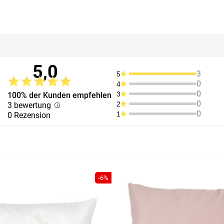
5,0
3
5
0
4
0
3
100% der Kunden empfehlen
0
2
3 bewertung
0
1
0 Rezension
-6%