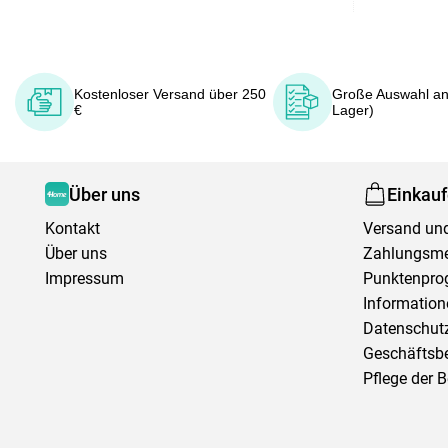
Kostenloser Versand über 250
Große Auswahl an
€
Lager)
Über uns
Einkau
Kontakt
Versand und
Über uns
Zahlungsm
Impressum
Punktenpr
Information
Datenschutz
Geschäftsb
Pflege der 