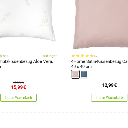
auf lager
302x
6x
utzkissenbezug Aloe Vera,
4Home Satin-Kissenbezug Ca
m
40 x 40 cm
16,99 €
12,99
€
15,99
€
In den Warenkorb
In den Warenkorb