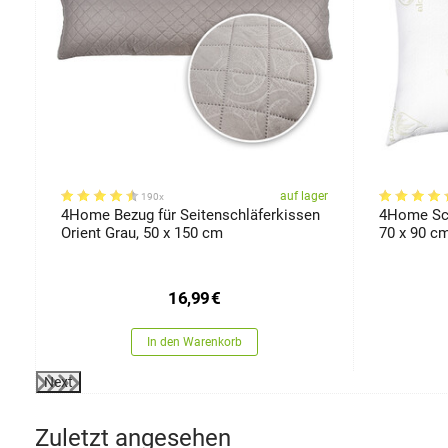
er
auf lager
190x
5
4Home Bezug für Seitenschläferkissen
4Home Sch
Orient Grau, 50 x 150 cm
70 x 90 c
16,99
€
In den Warenkorb
Next
Zuletzt angesehen