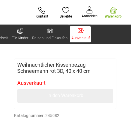
Anmelden
Kontakt
Beliebte
Warenkorb
dheit
Für Kinder
Reisen und Einkaufen
Ausverkauf
Weihnachtlicher Kissenbezug
Schneemann rot 3D, 40 x 40 cm
Ausverkauft
In den Warenkorb
Katalognummer:
245082