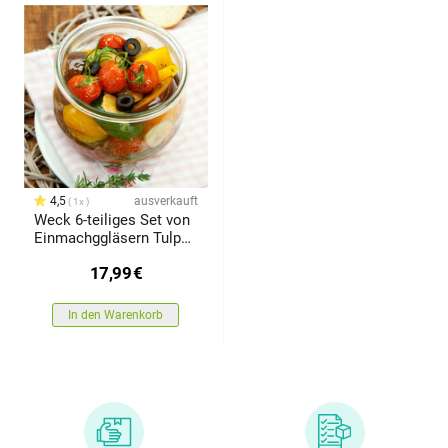
4,5
ausverkauft
1x
Weck 6-teiliges Set von
Einmachggläsern Tulpe
580 ml mit Zubehör, D.
17,99
€
100 mm
In den Warenkorb