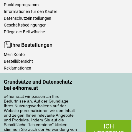
Punktenprogramm
Informationen für den Käufer
Datenschutzeinstellungen
Geschäftsbedingungen
Pflege der Bettwäsche
Ihre Bestellungen
Mein Konto
Bestellübersicht
Reklamationen
Widerrufsbelehrung
Grundsätze und Datenschutz
Einfach mehr wissen
bei e4home.at
Richtlinien zur Verarbeitung von Bewertungen
e4home.at wir passen an Ihre
Bedürfnisse an. Auf der Grundlage
Transportarten
Ihres Nutzungsverhaltens auf der
Website personalisieren wir den Inhalt
und zeigen Ihnen relevante Angebote
und Produkte. Indem Sie auf die
Zahlungsmethoden
Schaltfläche "Ich verstehe" klicken,
ICH
stimmen Sie auch der Verwendung von