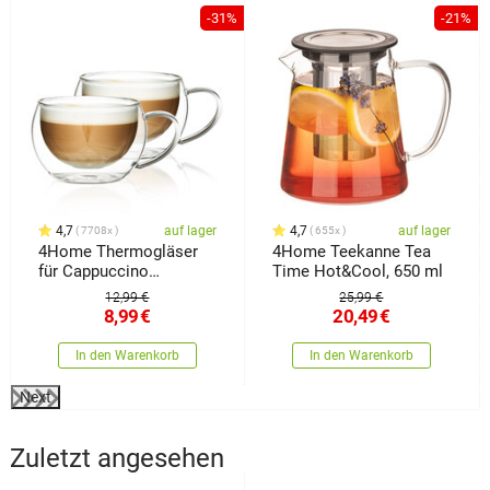
%
-31%
-21%
4,7
auf lager
4,7
auf lager
7708x
655x
4Home Thermogläser
4Home Teekanne Tea
für Cappuccino
Time Hot&Cool, 650 ml
Hot&Cool 280 ml, 2
12,99 €
25,99 €
Stück
8,99
€
20,49
€
In den Warenkorb
In den Warenkorb
Next
Zuletzt angesehen