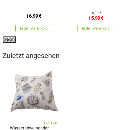
Orient Grau, 50 x 150 cm
Vera, 70 x 90 cm
16,99 €
16,99
€
15,99
€
In den Warenkorb
In den Warenkorb
Next
Zuletzt angesehen
auf lager
Wasserabweisender