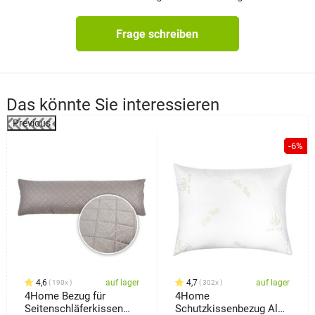
Frage schreiben
Das könnte Sie interessieren
Previous
-6%
4,6
auf lager
4,7
auf lager
190x
302x
4Home Bezug für
4Home
Seitenschläferkissen
Schutzkissenbezug Aloe