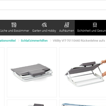
Küche und Esszimmer
Garten und Hobby
Aufräumen
Schönheit und Gesun
tionsmittel
Schlafzimmerhilfen
Vitility VIT-70110440 Rückenlehne aufs 