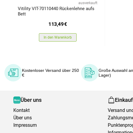
ausverkauft
Vitility VIT-70110440 Rückenlehne aufs
Bett
113,49
€
In den Warenkorb
Kostenloser Versand über 250
Große Auswahl an
€
Lager)
Über uns
Einkau
Kontakt
Versand und
Über uns
Zahlungsm
Impressum
Punktenpr
Information