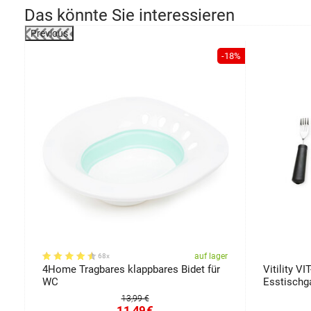
Das könnte Sie interessieren
Previous
-28%
-18%
er
auf lager
68x
4Home Tragbares klappbares Bidet für
Vitility VI
WC
Esstischga
13,99 €
11,49
€