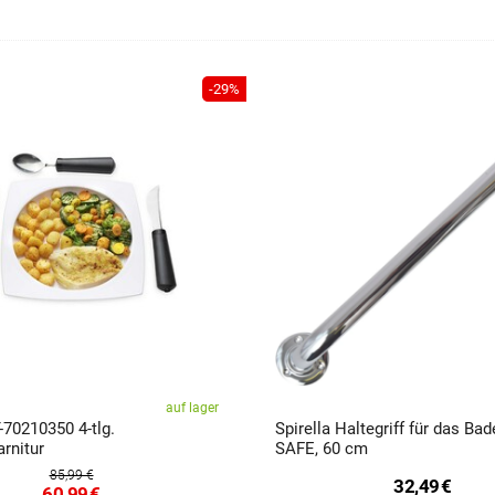
-29%
auf lager
T-70210350 4-tlg.
Spirella Haltegriff für das B
rnitur
SAFE, 60 cm
85,99 €
32,49
€
60,99
€