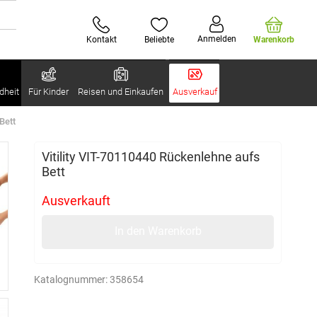
Anmelden
Kontakt
Beliebte
Warenkorb
dheit
Für Kinder
Reisen und Einkaufen
Ausverkauf
Bett
Vitility VIT-70110440 Rückenlehne aufs
Bett
Ausverkauft
In den Warenkorb
Katalognummer:
358654