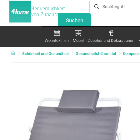
Bequemlichkeit
von Zuhause
Wohntextilien
Möbel
Zubehör und Dekorationen
Schönheit und Gesundheit
Gesundheitshilfsmittel
Kompensa