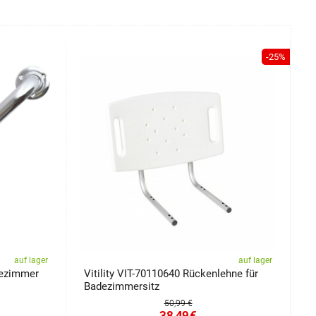
-25%
auf lager
auf lager
adezimmer
Vitility VIT-70110640 Rückenlehne für
V
Badezimmersitz
50,99 €
38,49
€