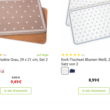
auf lager
28x
10x
unkte Grau, 29 x 21 cm, Set 2
Kork-Tischset Blumen Weiß, 2
Satz von 2
9,99 €
8,99
€
9,49
€
In den Warenkorb
In den Warenkorb