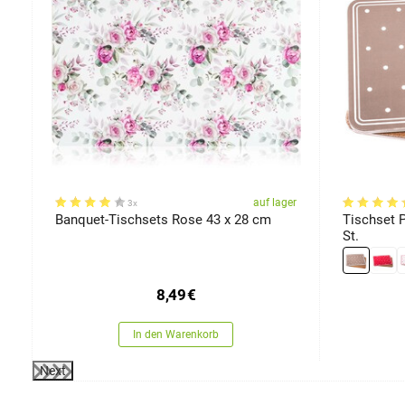
er
auf lager
3x
Banquet-Tischsets Rose 43 x 28 cm
Tischset P
St.
8,49
€
In den Warenkorb
Next