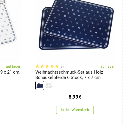
auf lager
auf lager
15x
9 x 21 cm,
Weihnachtsschmuck-Set aus Holz
T
Schaukelpferde 6 Stück, 7 x 7 cm
8,99
€
In den Warenkorb