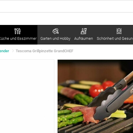
Küche und Esszimmer
Garten und Hobby
Aufräumen
Schönheit und Gesun
ender
Tescoma Grillpinzette GrandCHEF