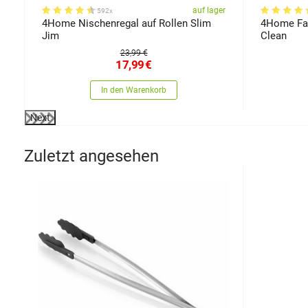
er
auf lager
592x
4Home Nischenregal auf Rollen Slim
4Home Fal
Jim
Clean
23,99 €
17,99
€
In den Warenkorb
Next
Zuletzt angesehen