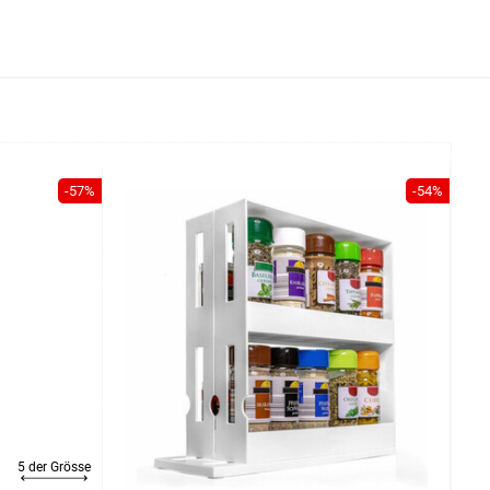
-57%
-54%
5 der Grösse