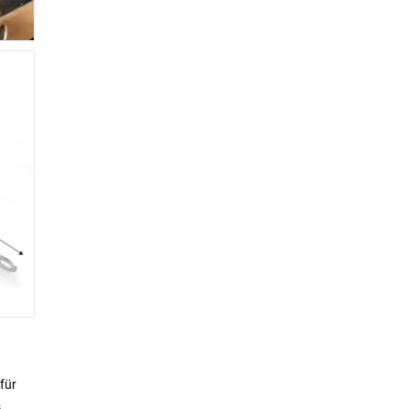
für
s