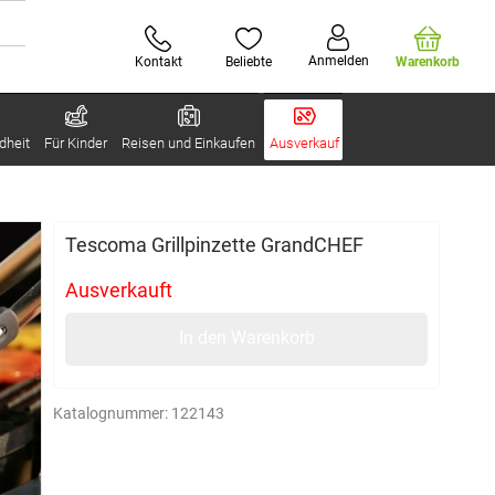
Anmelden
Kontakt
Beliebte
Warenkorb
dheit
Für Kinder
Reisen und Einkaufen
Ausverkauf
Tescoma Grillpinzette GrandCHEF
Ausverkauft
In den Warenkorb
Katalognummer:
122143