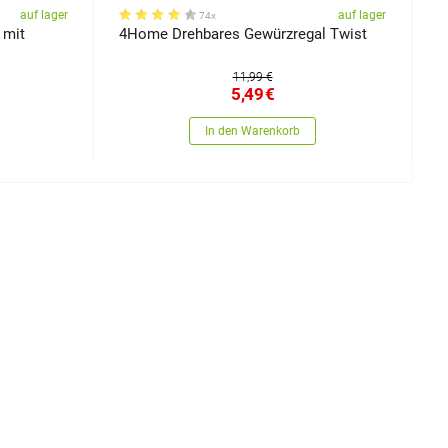
auf lager
auf lager
74x
 mit
4Home Drehbares Gewürzregal Twist
P
11,99 €
5,49
€
In den Warenkorb