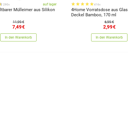
auf lager
290x
416x
tbarer Mülleimer aus Silikon
4Home Vorratsdose aus Glas
Deckel Bamboo, 170 ml
11,99 €
6,99 €
7,49
€
2,99
€
In den Warenkorb
In den Warenkorb