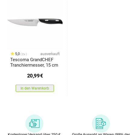
5,0
ausverkauft
2x
Tescoma GrandCHEF
Tranchiermesser, 15 cm
20,99
€
In den Warenkorb
Kostenloser Versand über 250 €
Große Auswahl an Waren (99% der