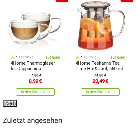
4,7
auf lager
4,7
auf lager
7708x
655x
4Home Thermogläser
4Home Teekanne Tea
für Cappuccino
Time Hot&Cool, 650 ml
Hot&Cool 280 ml, 2
12,99 €
25,99 €
Stück
8,99
€
20,49
€
In den Warenkorb
In den Warenkorb
Next
Zuletzt angesehen