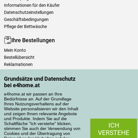
Informationen für den Käufer
Datenschutzeinstellungen
Geschäftsbedingungen
Pflege der Bettwäsche
Ihre Bestellungen
Mein Konto
Bestellübersicht
Reklamationen
Widerrufsbelehrung
Grundsätze und Datenschutz
Einfach mehr wissen
bei e4home.at
Richtlinien zur Verarbeitung von Bewertungen
e4home.at wir passen an Ihre
Bedürfnisse an. Auf der Grundlage
Transportarten
Ihres Nutzungsverhaltens auf der
Website personalisieren wir den Inhalt
und zeigen Ihnen relevante Angebote
und Produkte. Indem Sie auf die
Zahlungsmethoden
Schaltfläche "Ich verstehe" klicken,
ICH
stimmen Sie auch der Verwendung von
VERSTEHE
Cookies und der Übertragung von