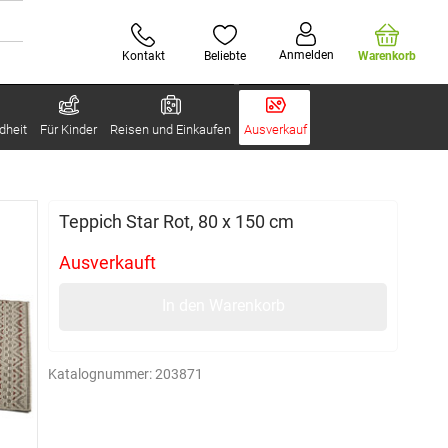
Anmelden
Kontakt
Beliebte
Warenkorb
dheit
Für Kinder
Reisen und Einkaufen
Ausverkauf
Teppich Star Rot, 80 x 150 cm
Ausverkauft
In den Warenkorb
Katalognummer:
203871