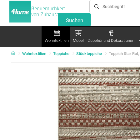
Bequemlichkeit
von Zuhause
Wohntextilien
Möbel
Zubehör und Dekorationen
Wohntextilien
Teppiche
Stückteppiche
Teppich Star Rot,