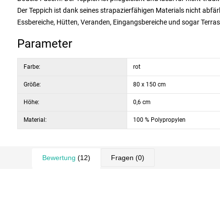
Der Teppich ist dank seines strapazierfähigen Materials nicht abfär
Essbereiche, Hütten, Veranden, Eingangsbereiche und sogar Terra
Parameter
Farbe:
rot
Größe:
80 x 150 cm
Höhe:
0,6 cm
Material:
100 % Polypropylen
Bewertung
(12)
Fragen
(0)