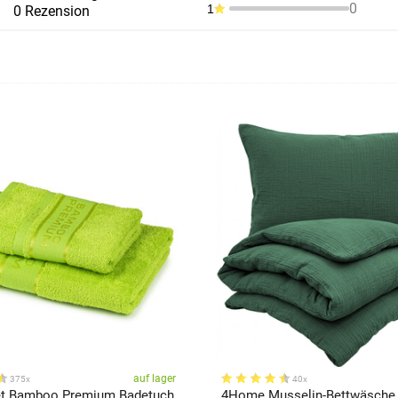
0
1
0 Rezension
auf lager
375x
40x
t Bamboo Premium Badetuch
4Home Musselin-Bettwäsche