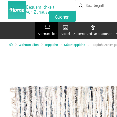
Bequemlichkeit
von Zuhause
Wohntextilien
Möbel
Zubehör und Dekorationen
Wohntextilien
Teppiche
Stückteppiche
Teppich Denim ges