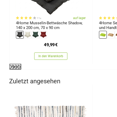
er
auf lager
11x
4Home Musselin-Bettwäsche Shadow,
4Home Se
140 x 200 cm, 70 x 90 cm
und Handtu
100 cm
49,99
€
In den Warenkorb
Next
Zuletzt angesehen