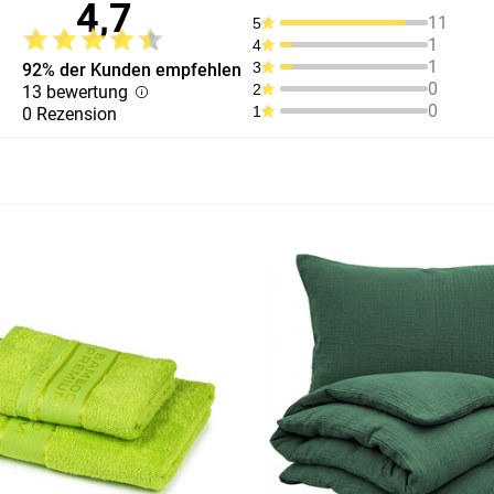
4,7
11
5
1
4
1
3
92% der Kunden empfehlen
0
2
13 bewertung
0
1
0 Rezension