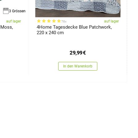
3 Grössen
auf lager
auf lager
78x
 Moss,
4Home Tagesdecke Blue Patchwork,
4
220 x 240 cm
29,99
€
In den Warenkorb