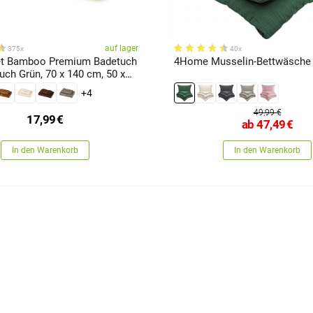
auf lager
375x
40x
t Bamboo Premium Badetuch
4Home Musselin-Bettwäsche
ch Grün, 70 x 140 cm, 50 x
+4
49,99 €
17,99
€
ab
47,49
€
In den Warenkorb
In den Warenkorb