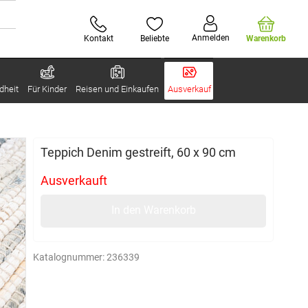
Anmelden
Kontakt
Beliebte
Warenkorb
dheit
Für Kinder
Reisen und Einkaufen
Ausverkauf
Teppich Denim gestreift, 60 x 90 cm
Ausverkauft
In den Warenkorb
Katalognummer:
236339