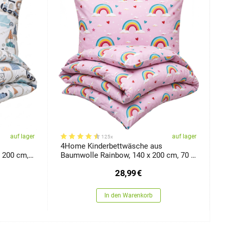
auf lager
auf lager
125x
s
4Home Kinderbettwäsche aus
H
 200 cm,
Baumwolle Rainbow, 140 x 200 cm, 70 x
90 cm
28,99
€
In den Warenkorb