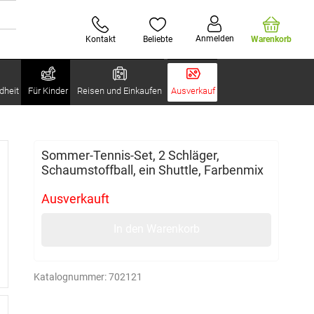
Anmelden
Kontakt
Beliebte
Warenkorb
dheit
Für Kinder
Reisen und Einkaufen
Ausverkauf
Sommer-Tennis-Set, 2 Schläger,
Schaumstoffball, ein Shuttle, Farbenmix
Ausverkauft
In den Warenkorb
Katalognummer:
702121