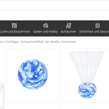
Küche und Esszimmer
Garten und Hobby
Aufräumen
Schönheit und Gesun
, 2 Schläger, Schaumstoffball, ein Shuttle, Farbenmix