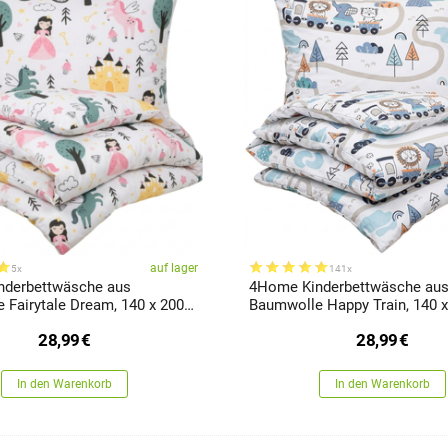
auf lager
5x
141x
nderbettwäsche aus
4Home Kinderbettwäsche au
 Fairytale Dream, 140 x 200
Baumwolle Happy Train, 140 x
90 cm
70 x 90 cm
28,99
€
28,99
€
In den Warenkorb
In den Warenkorb