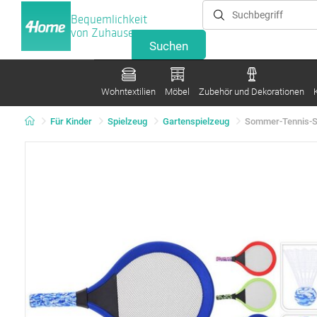
Bequemlichkeit
von Zuhause
Wohntextilien
Möbel
Zubehör und Dekorationen
Für Kinder
Spielzeug
Gartenspielzeug
Sommer-Tennis-Set