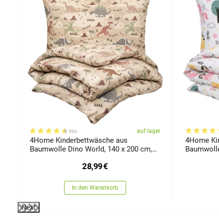
er
auf lager
96x
4Home Kinderbettwäsche aus
4Home Ki
Baumwolle Dino World, 140 x 200 cm,
Baumwolle
70 x 90 cm
cm, 70 x 
28,99
€
In den Warenkorb
Next