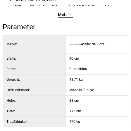
Füllung: Sitzfläche – Schaumstoff 28 DNS, Rückenlehne –
Federn 24 DNS
Mehr
Schaumstoffhöhe: 16 cm
Parameter
Kissen: 2 Stück, 45 × 45 cm
Füße: mattes schwarzes Metall
Bezug chemisch reinigungsgeeignet
Marke:
Atelier del Sofa
Breite:
90 cm
Farbe:
Dunkelblau
Gewicht:
41,71 kg
Herkunftsland:
Made in Türkiye
Höhe:
88 cm
Tiefe:
175 cm
Tragfähigkeit:
170 kg