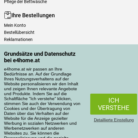
Pflege der Bettwäsche
Ihre Bestellungen
Mein Konto
Bestellübersicht
Reklamationen
Widerrufsbelehrung
Grundsätze und Datenschutz
Einfach mehr wissen
bei e4home.at
Richtlinien zur Verarbeitung von Bewertungen
e4home.at wir passen an Ihre
Bedürfnisse an. Auf der Grundlage
Transportarten
Ihres Nutzungsverhaltens auf der
Website personalisieren wir den Inhalt
und zeigen Ihnen relevante Angebote
und Produkte. Indem Sie auf die
Zahlungsmethoden
Schaltfläche "Ich verstehe" klicken,
ICH
stimmen Sie auch der Verwendung von
VERSTEHE
Cookies und der Übertragung von
Daten über das Verhalten auf der
Website für die Anzeige gezielter
Detaillierte Einstellung
Werbung in sozialen Netzwerken und
Werbenetzwerken auf anderen
Websites zu. Sie können die