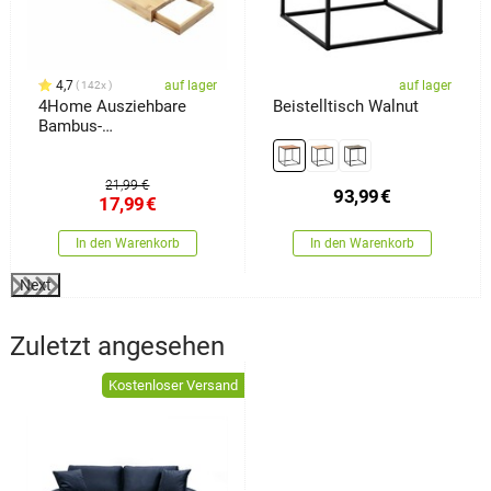
4,7
auf lager
auf lager
142x
4Home Ausziehbare
Beistelltisch Walnut
Bambus-
Badewannenablage
Royal
21,99 €
93,99
€
17,99
€
In den Warenkorb
In den Warenkorb
Next
Zuletzt angesehen
Kostenloser Versand