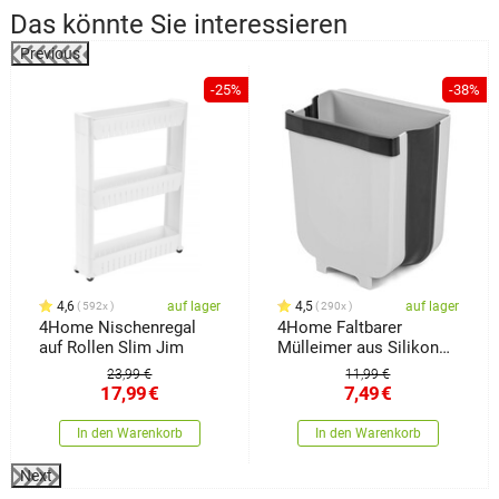
Das könnte Sie interessieren
Previous
%
-25%
-38%
4,6
auf lager
4,5
auf lager
592x
290x
4Home Nischenregal
4Home Faltbarer
auf Rollen Slim Jim
Mülleimer aus Silikon
Clean
23,99 €
11,99 €
17,99
€
7,49
€
In den Warenkorb
In den Warenkorb
Next