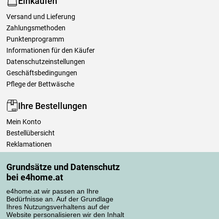
Einkaufen
Versand und Lieferung
Zahlungsmethoden
Punktenprogramm
Informationen für den Käufer
Datenschutzeinstellungen
Geschäftsbedingungen
Pflege der Bettwäsche
Ihre Bestellungen
Mein Konto
Bestellübersicht
Reklamationen
Widerrufsbelehrung
Grundsätze und Datenschutz
Einfach mehr wissen
bei e4home.at
Richtlinien zur Verarbeitung von Bewertungen
e4home.at wir passen an Ihre
Bedürfnisse an. Auf der Grundlage
Transportarten
Ihres Nutzungsverhaltens auf der
Website personalisieren wir den Inhalt