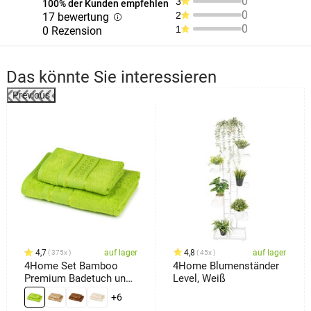
0
3
100% der Kunden empfehlen
0
2
17 bewertung
0
1
0 Rezension
Das könnte Sie interessieren
Previous
%
4,7
auf lager
4,8
auf lager
375x
45x
4Home Set Bamboo
4Home Blumenständer
Premium Badetuch und
Level, Weiß
Handtuch Grün, 70 x 140
+6
cm, 50 x 100 cm