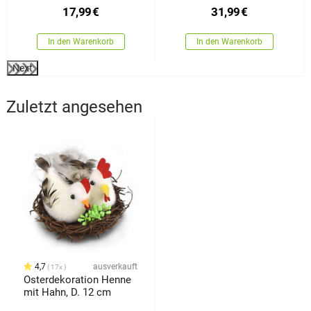
17,99
€
31,99
€
In den Warenkorb
In den Warenkorb
Next
Zuletzt angesehen
4,7
ausverkauft
17x
Osterdekoration Henne
mit Hahn, D. 12 cm