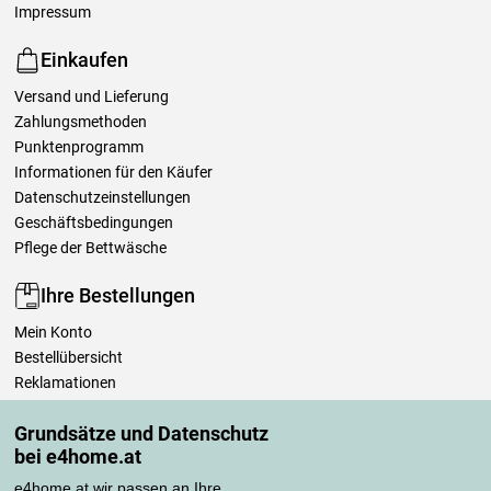
Impressum
Einkaufen
Versand und Lieferung
Zahlungsmethoden
Punktenprogramm
Informationen für den Käufer
Datenschutzeinstellungen
Geschäftsbedingungen
Pflege der Bettwäsche
Ihre Bestellungen
Mein Konto
Bestellübersicht
Reklamationen
Widerrufsbelehrung
Grundsätze und Datenschutz
Einfach mehr wissen
bei e4home.at
Richtlinien zur Verarbeitung von Bewertungen
e4home.at wir passen an Ihre