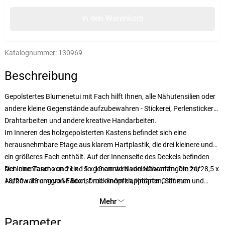
In den Warenkorb
Katalognummer:
130969
Beschreibung
Gepolstertes Blumenetui mit Fach hilft Ihnen, alle Nähutensilien oder
andere kleine Gegenstände aufzubewahren - Stickerei, Perlenstickerei,
Drahtarbeiten und andere kreative Handarbeiten.
Im Inneren des holzgepolsterten Kastens befindet sich eine
herausnehmbare Etage aus klarem Hartplastik, die drei kleinere und
ein größeres Fach enthält. Auf der Innenseite des Deckels befinden
sich eine Tasche und eine so genannte Nadelschwamm. Die 24/28,5 x
Der Innenraum von 21 x 15 x 10 cm wird von Nähanfängern zur
18/20 x 13 cm große Box ist mit einem klappbaren Griff zum
Aufbewahrung von Fäden, Druckknöpfen, Knöpfen, Säumen und
einfachen einhändigen Tragen und einem Magnetverschluss
anderen Nähutensilien geschätzt, die nicht in der Box enthalten sind.
Mehr
ausgestattet.
Parameter