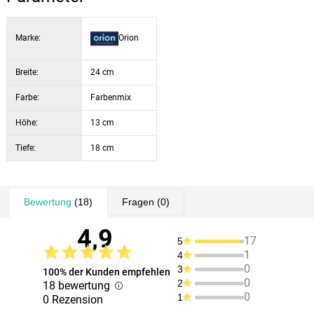
Marke:
Orion
Breite:
24 cm
Farbe:
Farbenmix
Höhe:
13 cm
Tiefe:
18 cm
Bewertung
(18)
Fragen
(0)
4,9
17
5
1
4
0
3
100% der Kunden empfehlen
0
2
18 bewertung
0
1
0 Rezension