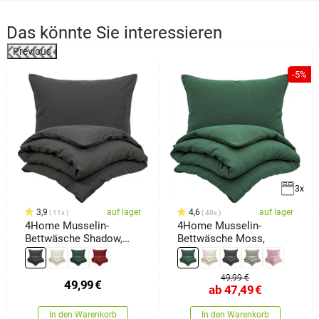
Das könnte Sie interessieren
Previous
-5%
3x
3,9
auf lager
4,6
auf lager
11x
40x
4Home Musselin-
4Home Musselin-
Bettwäsche Shadow,
Bettwäsche Moss,
140 x 200 cm, 70 x 90
cm
49,99 €
49,99
€
ab
47,49
€
In den Warenkorb
In den Warenkorb