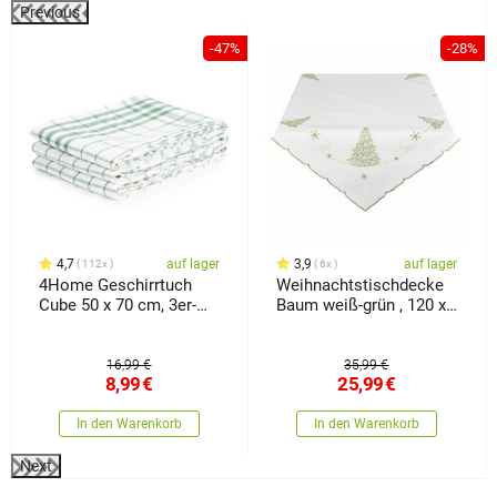
Previous
%
-47%
-28%
4,7
auf lager
3,9
auf lager
112x
6x
4Home Geschirrtuch
Weihnachtstischdecke
Cube 50 x 70 cm, 3er-
Baum weiß-grün , 120 x
Set
140 cm
16,99 €
35,99 €
8,99
€
25,99
€
In den Warenkorb
In den Warenkorb
Next