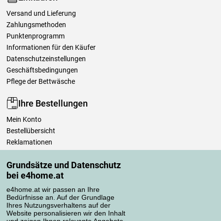
Versand und Lieferung
Zahlungsmethoden
Punktenprogramm
Informationen für den Käufer
Datenschutzeinstellungen
Geschäftsbedingungen
Pflege der Bettwäsche
Ihre Bestellungen
Mein Konto
Bestellübersicht
Reklamationen
Widerrufsbelehrung
Grundsätze und Datenschutz
Einfach mehr wissen
bei e4home.at
Richtlinien zur Verarbeitung von Bewertungen
e4home.at wir passen an Ihre
Bedürfnisse an. Auf der Grundlage
Transportarten
Ihres Nutzungsverhaltens auf der
Website personalisieren wir den Inhalt