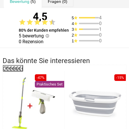
Bewertung
(5)
Fragen
(0)
4,5
4
5
0
4
1
3
80% der Kunden empfehlen
0
2
5 bewertung
0
1
0 Rezension
Das könnte Sie interessieren
Previous
%
-47%
-15%
Praktisches Set