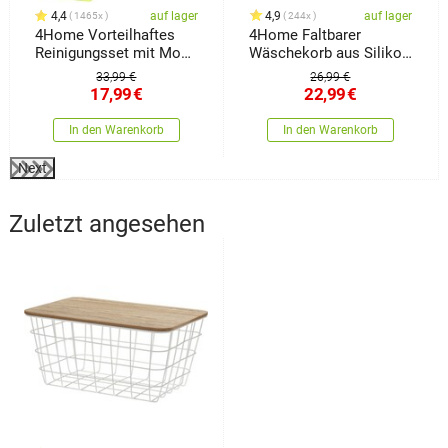
4,4
auf lager
4,9
auf lager
1465x
244x
4Home Vorteilhaftes
4Home Faltbarer
Reinigungsset mit Mopp
Wäschekorb aus Silikon
und Fensterwischer
Clean
33,99 €
26,99 €
17,99
€
22,99
€
In den Warenkorb
In den Warenkorb
Next
Zuletzt angesehen