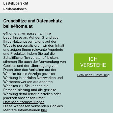
Bestellübersicht
Reklamationen
Widerrufsbelehrung
Grundsätze und Datenschutz
Einfach mehr wissen
bei e4home.at
Richtlinien zur Verarbeitung von Bewertungen
e4home.at wir passen an Ihre
Bedürfnisse an. Auf der Grundlage
Transportarten
Ihres Nutzungsverhaltens auf der
Website personalisieren wir den Inhalt
und zeigen Ihnen relevante Angebote
und Produkte. Indem Sie auf die
Zahlungsmethoden
Schaltfläche "Ich verstehe" klicken,
ICH
stimmen Sie auch der Verwendung von
VERSTEHE
Cookies und der Übertragung von
Daten über das Verhalten auf der
Website für die Anzeige gezielter
Detaillierte Einstellung
Werbung in sozialen Netzwerken und
Werbenetzwerken auf anderen
Websites zu. Sie können die
Personalisierung und die gezielte
Werbung detaillierter einstellen oder
Datenschutzerklärung
jederzeit abschalten unter
Datenschutzeinstellungen
Diese Webseiten verwenden Cookies.
Mehrere Informationen
hier
.
Alle Rechte vorbehalten © 2004-2026 4home, a.s.