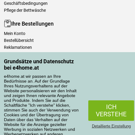
Geschäftsbedingungen
Pflege der Bettwäsche
Ihre Bestellungen
Mein Konto
Bestellübersicht
Reklamationen
Widerrufsbelehrung
Grundsätze und Datenschutz
Einfach mehr wissen
bei e4home.at
Richtlinien zur Verarbeitung von Bewertungen
e4home.at wir passen an Ihre
Bedürfnisse an. Auf der Grundlage
Transportarten
Ihres Nutzungsverhaltens auf der
Website personalisieren wir den Inhalt
und zeigen Ihnen relevante Angebote
und Produkte. Indem Sie auf die
Zahlungsmethoden
Schaltfläche "Ich verstehe" klicken,
ICH
stimmen Sie auch der Verwendung von
VERSTEHE
Cookies und der Übertragung von
Daten über das Verhalten auf der
Website für die Anzeige gezielter
Detaillierte Einstellung
Werbung in sozialen Netzwerken und
Werbenetzwerken auf anderen