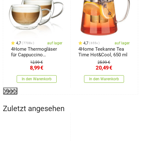
4,7
auf lager
4,7
auf lager
7708x
655x
4Home Thermogläser
4Home Teekanne Tea
für Cappuccino
Time Hot&Cool, 650 ml
Hot&Cool 280 ml, 2
12,99 €
25,99 €
Stück
8,99
€
20,49
€
In den Warenkorb
In den Warenkorb
Next
Zuletzt angesehen