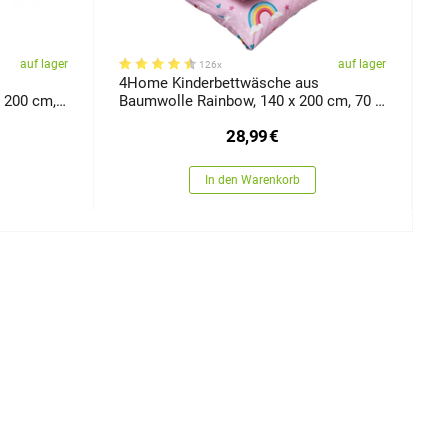
auf lager
auf lager
126x
s
4Home Kinderbettwäsche aus
4
 200 cm,
Baumwolle Rainbow, 140 x 200 cm, 70 x
B
90 cm
28,99
€
In den Warenkorb