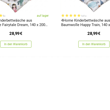
auf lager
5x
141x
nderbettwäsche aus
4Home Kinderbettwäsche au
 Fairytale Dream, 140 x 200
Baumwolle Happy Train, 140 x
90 cm
70 x 90 cm
28,99
€
28,99
€
In den Warenkorb
In den Warenkorb