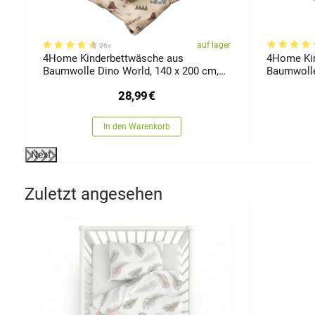
össen
er
auf lager
96x
4Home Kinderbettwäsche aus
4Home Ki
Baumwolle Dino World, 140 x 200 cm,
Baumwolle
70 x 90 cm
cm, 70 x 
28,99
€
In den Warenkorb
Next
Zuletzt angesehen