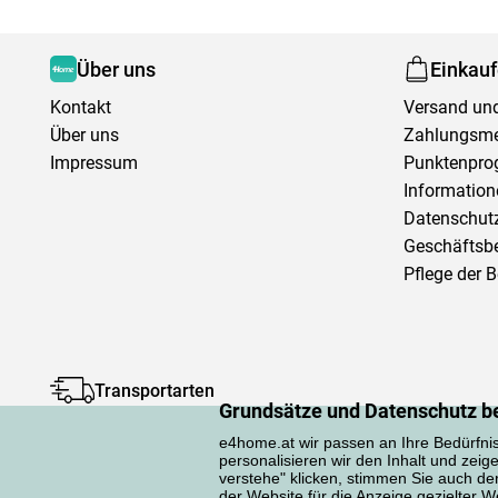
Über uns
Einkau
Kontakt
Versand und
Über uns
Zahlungsm
Impressum
Punktenpr
Information
Datenschutz
Geschäftsb
Pflege der 
Transportarten
Grundsätze und Datenschutz b
e4home.at wir passen an Ihre Bedürfni
personalisieren wir den Inhalt und zeig
verstehe" klicken, stimmen Sie auch d
der Website für die Anzeige gezielter