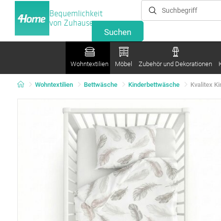
Bequemlichkeit
von Zuhause
Wohntextilien
Möbel
Zubehör und Dekorationen
Wohntextilien
Bettwäsche
Kinderbettwäsche
Kvalitex K