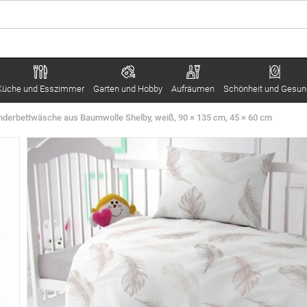
Küche und Esszimmer
Garten und Hobby
Aufräumen
Schönheit und Gesun
inderbettwäsche aus Baumwolle Shelby, weiß, 90 × 135 cm, 45 × 60 cm