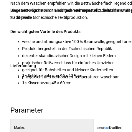
Nach dem Waschen empfehlen wir, die Bettwäsche flach liegend od
längeren Programm mit niedrigerer Temperatur. Zum leichteren Bügel
Diese Bettwäsche wird
in Tschechien hergestellt
; die Marke Kvali
zu bügeln.
traditionelle tschechische Textilproduktion.
Die wichtigsten Vorteile des Produkts
weiche und atmungsaktive 100 % Baumwolle, geeignet für e
Produkt hergestellt in der Tschechischen Republik
dezenter skandinavischer Design mit kleinen Federn
praktischer Reißverschluss für einfaches Umziehen
Lieferumfang
geeignet für Babybetten und kleinere Kinderbetten
1× Bettdeckenbezug 90 × 135 cm
pflegeleicht und bei höheren Temperaturen waschbar
1× Kissenbezug 45 × 60 cm
Parameter
Marke:
Kvalitex