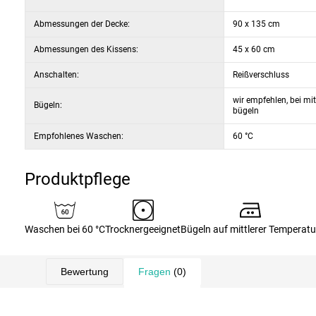
Abmessungen der Decke:
90 x 135 cm
Abmessungen des Kissens:
45 x 60 cm
Anschalten:
Reißverschluss
wir empfehlen, bei mi
Bügeln:
bügeln
Empfohlenes Waschen:
60 °C
Produktpflege
Waschen bei 60 °C
Trocknergeeignet
Bügeln auf mittlerer Temperatu
Bewertung
Fragen
(0)