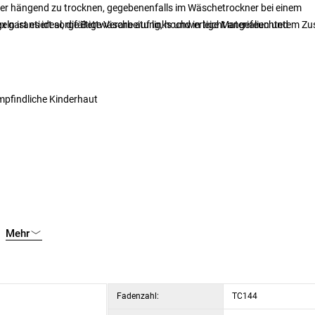
er hängend zu trocknen, gegebenenfalls im Wäschetrockner bei einem
n ist es ideal, die Bettwäsche auf links und in leicht angefeuchtetem Z
tex garantiert sorgfältige Verarbeitung, hochwertige Materialien und
mpfindliche Kinderhaut
Mehr
Fadenzahl:
TC144