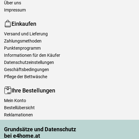
Über uns
Impressum
Einkaufen
Versand und Lieferung
Zahlungsmethoden
Punktenprogramm
Informationen für den Käufer
Datenschutzeinstellungen
Geschäftsbedingungen
Pflege der Bettwäsche
Ihre Bestellungen
Mein Konto
Bestellübersicht
Reklamationen
Widerrufsbelehrung
Grundsätze und Datenschutz
Einfach mehr wissen
bei e4home.at
Richtlinien zur Verarbeitung von Bewertungen