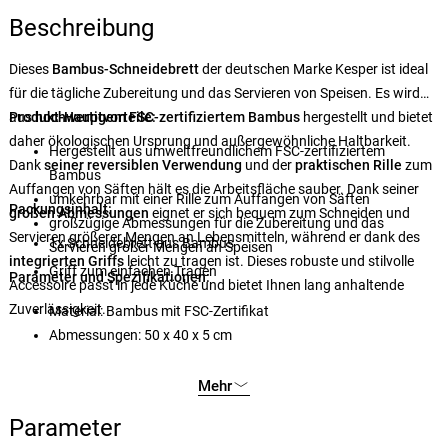
Beschreibung
Dieses
Bambus-Schneidebrett
der deutschen Marke Kesper ist ideal
für die tägliche Zubereitung und das Servieren von Speisen. Es wird
aus
Produkt-Hauptvorteile:
hochwertigem FSC-zertifiziertem Bambus
hergestellt und bietet
daher ökologischen Ursprung und außergewöhnliche Haltbarkeit.
Hergestellt aus umweltfreundlichem FSC-zertifiziertem
Dank
seiner reversiblen Verwendung
und der
praktischen Rille
zum
Bambus
Auffangen von Säften hält es die Arbeitsfläche sauber. Dank seiner
umkehrbar mit einer Rille zum Auffangen von Säften
Packungsinhalt:
großen Abmessungen
eignet er sich bequem zum Schneiden und
großzügige Abmessungen für die Zubereitung und das
Servieren größerer Mengen an Lebensmitteln, während er dank des
1x Schneidebrett aus Bambus
Servieren großer Mengen an Speisen
integrierten Griffs
leicht zu tragen ist. Dieses robuste und stilvolle
Griff zum einfachen Tragen
Parameter und Spezifikationen:
Accessoire passt in jede Küche und bietet Ihnen lang anhaltende
Zuverlässigkeit.
Material: Bambus mit FSC-Zertifikat
Abmessungen: 50 x 40 x 5 cm
Mehr
Parameter