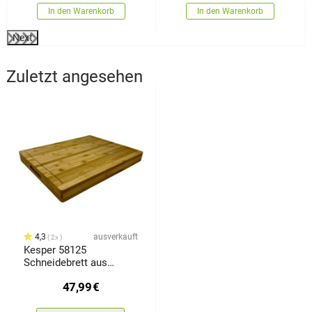
In den Warenkorb
In den Warenkorb
Next
Zuletzt angesehen
4,3
ausverkauft
2x
Kesper 58125
Schneidebrett aus
Bambus, 50 x 40 x 5 cm
47,99
€