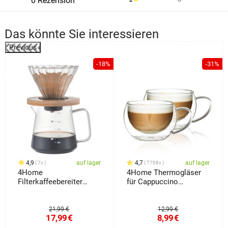
0 Rezension
Das könnte Sie interessieren
Previous
-18%
-31%
4,9
auf lager
4,7
auf lager
7x
7708x
4Home
4Home Thermogläser
Filterkaffeebereiter
für Cappuccino
Dripper, 600 ml
Hot&Cool 280 ml, 2
Stück
21,99 €
12,99 €
17,99
€
8,99
€