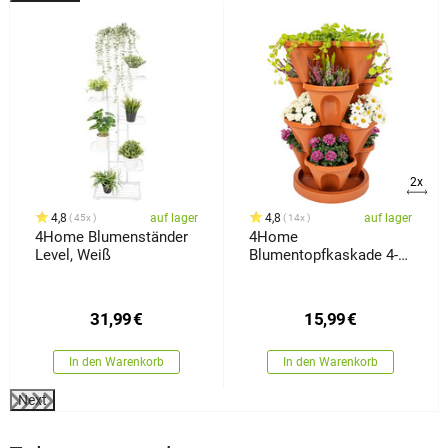
2x
4,8
auf lager
4,8
auf lager
45x
14x
4Home Blumenständer
4Home
Level, Weiß
Blumentopfkaskade 4-
teilig, Terrakotta
31,99
€
15,99
€
In den Warenkorb
In den Warenkorb
Next