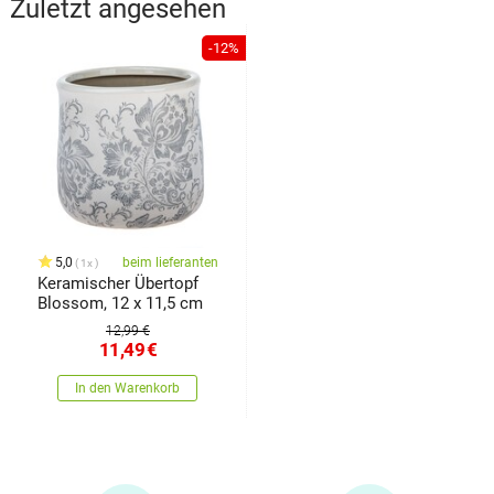
Zuletzt angesehen
-12%
5,0
beim lieferanten
1x
Keramischer Übertopf
Blossom, 12 x 11,5 cm
12,99 €
11,49
€
In den Warenkorb