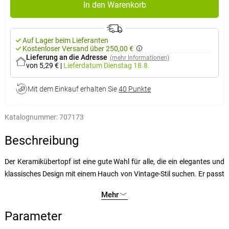
In den Warenkorb
Auf Lager beim Lieferanten
Kostenloser Versand über 250,00 €
Lieferung an die Adresse
(mehr Informationen)
von 5,29 €
|
Lieferdatum
Dienstag 18.8.
Mit dem Einkauf erhalten Sie
40 Punkte
Katalognummer:
707173
Beschreibung
Der Keramikübertopf ist eine gute Wahl für alle, die ein elegantes und
klassisches Design mit einem Hauch von Vintage-Stil suchen. Er passt
in verschiedene Arten von Innen- und Außenräumen und kann einen
Mehr
schönen Akzent auf einem Tisch, einer Fensterbank oder im Garten
setzen.
Der Bezug ist mit einem zarten Blumenmuster in
Parameter
Graublautönen verziert, das ihm einen eleganten und raffinierten Look