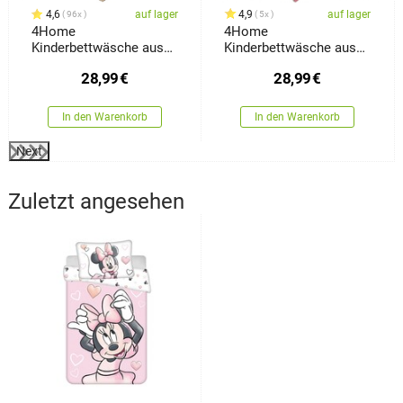
4,6
auf lager
4,9
auf lager
96x
5x
4Home
4Home
Kinderbettwäsche aus
Kinderbettwäsche aus
Baumwolle Dino World,
Baumwolle Fairytale
28,99
€
28,99
€
140 x 200 cm, 70 x 90
Dream, 140 x 200 cm, 70
cm
x 90 cm
In den Warenkorb
In den Warenkorb
Next
Zuletzt angesehen