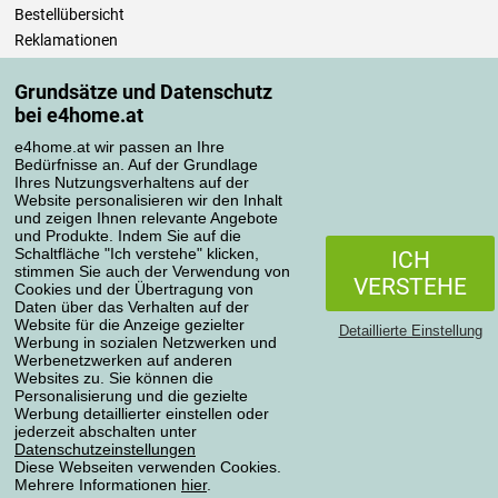
Bestellübersicht
Reklamationen
Widerrufsbelehrung
Grundsätze und Datenschutz
Einfach mehr wissen
bei e4home.at
Richtlinien zur Verarbeitung von Bewertungen
e4home.at wir passen an Ihre
Bedürfnisse an. Auf der Grundlage
Transportarten
Ihres Nutzungsverhaltens auf der
Website personalisieren wir den Inhalt
und zeigen Ihnen relevante Angebote
und Produkte. Indem Sie auf die
Zahlungsmethoden
Schaltfläche "Ich verstehe" klicken,
ICH
stimmen Sie auch der Verwendung von
VERSTEHE
Cookies und der Übertragung von
Daten über das Verhalten auf der
Website für die Anzeige gezielter
Detaillierte Einstellung
Werbung in sozialen Netzwerken und
Werbenetzwerken auf anderen
Websites zu. Sie können die
Personalisierung und die gezielte
Werbung detaillierter einstellen oder
Datenschutzerklärung
jederzeit abschalten unter
Datenschutzeinstellungen
Diese Webseiten verwenden Cookies.
Mehrere Informationen
hier
.
Alle Rechte vorbehalten © 2004-2026 4home, a.s.