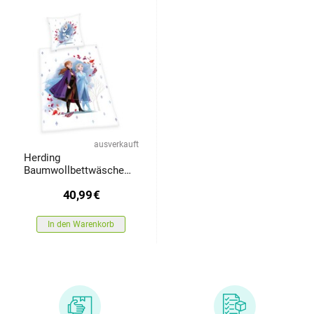
ausverkauft
Herding
Baumwollbettwäsche
Die Eiskönigin, 135 x
40,99
€
200 cm, 80 x 80 cm
In den Warenkorb