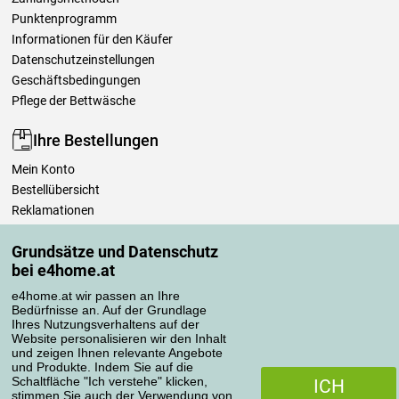
Punktenprogramm
Informationen für den Käufer
Datenschutzeinstellungen
Geschäftsbedingungen
Pflege der Bettwäsche
Ihre Bestellungen
Mein Konto
Bestellübersicht
Reklamationen
Widerrufsbelehrung
Grundsätze und Datenschutz
Einfach mehr wissen
bei e4home.at
Richtlinien zur Verarbeitung von Bewertungen
e4home.at wir passen an Ihre
Bedürfnisse an. Auf der Grundlage
Transportarten
Ihres Nutzungsverhaltens auf der
Website personalisieren wir den Inhalt
und zeigen Ihnen relevante Angebote
und Produkte. Indem Sie auf die
Zahlungsmethoden
Schaltfläche "Ich verstehe" klicken,
ICH
stimmen Sie auch der Verwendung von