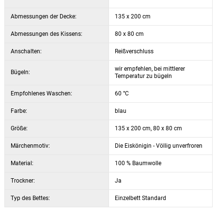
Abmessungen der Decke:
135 x 200 cm
Abmessungen des Kissens:
80 x 80 cm
Anschalten:
Reißverschluss
wir empfehlen, bei mittlerer
Bügeln:
Temperatur zu bügeln
Empfohlenes Waschen:
60 °C
Farbe:
blau
Größe:
135 x 200 cm, 80 x 80 cm
Märchenmotiv:
Die Eiskönigin - Völlig unverfroren
Material:
100 % Baumwolle
Trockner:
Ja
Typ des Bettes:
Einzelbett Standard