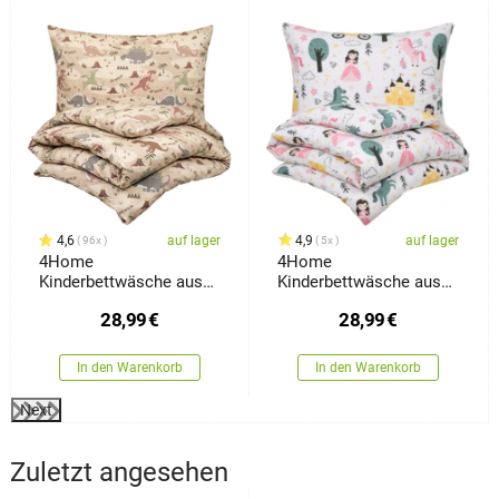
4,6
auf lager
4,9
auf lager
96x
5x
4Home
4Home
Kinderbettwäsche aus
Kinderbettwäsche aus
Baumwolle Dino World,
Baumwolle Fairytale
28,99
€
28,99
€
140 x 200 cm, 70 x 90
Dream, 140 x 200 cm, 70
cm
x 90 cm
In den Warenkorb
In den Warenkorb
Next
Zuletzt angesehen