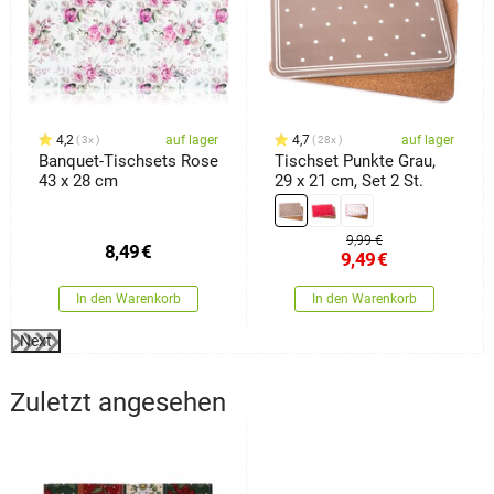
4,2
auf lager
4,7
auf lager
3x
28x
Banquet-Tischsets Rose
Tischset Punkte Grau,
43 x 28 cm
29 x 21 cm, Set 2 St.
9,99 €
8,49
€
9,49
€
In den Warenkorb
In den Warenkorb
Next
Zuletzt angesehen