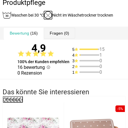
Produktpflege
Waschen bei 30 °C
Nicht im Wäschetrockner trocknen
Bewertung
(16)
Fragen
(0)
4,9
15
5
1
4
0
3
100% der Kunden empfehlen
0
2
16 bewertung
0
1
0 Rezension
Das könnte Sie interessieren
Previous
%
-5%