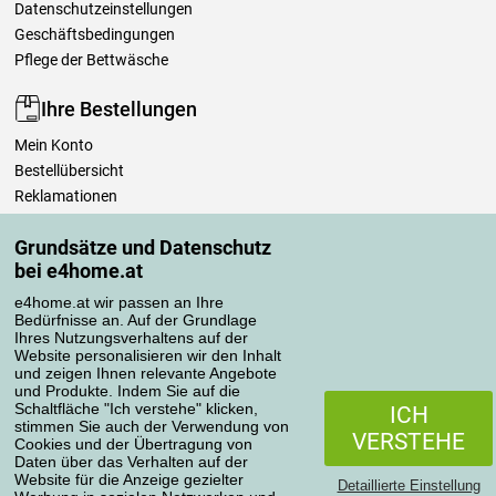
Datenschutzeinstellungen
Geschäftsbedingungen
Pflege der Bettwäsche
Ihre Bestellungen
Mein Konto
Bestellübersicht
Reklamationen
Widerrufsbelehrung
Grundsätze und Datenschutz
Einfach mehr wissen
bei e4home.at
Richtlinien zur Verarbeitung von Bewertungen
e4home.at wir passen an Ihre
Bedürfnisse an. Auf der Grundlage
Transportarten
Ihres Nutzungsverhaltens auf der
Website personalisieren wir den Inhalt
und zeigen Ihnen relevante Angebote
und Produkte. Indem Sie auf die
Zahlungsmethoden
Schaltfläche "Ich verstehe" klicken,
ICH
stimmen Sie auch der Verwendung von
VERSTEHE
Cookies und der Übertragung von
Daten über das Verhalten auf der
Website für die Anzeige gezielter
Detaillierte Einstellung