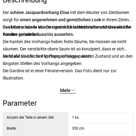
Beschreibung
Der
schöne Jacquardvorhang Elisa
mit dem Muster von Zierblumen
sorgt für
einen angenehmen und gemütlichen Look
in Ihrem Zimmer.
Dank des schönen Musters und des hochdekorativen Netzes wird
Das Muster wurde von Designern für tschechische und slowakische
Ihr
Fenster geradezu luxuriös aussehen.
Kunden entworfen.
Die Kanten des Vorhangs haben feste Säume, Sie müssen sie nicht
säumen. Der verstärkte obere Saum ist so konzipiert, dass er sich
leicht auf klassische Flip Flops aufhängen lässt.
Die Maße sind für den Vorhang im ungespannten Zustand und an den
längsten Stellen des Vorhangs angegeben.
Die Gardine ist in einer Fensterversion. Das Foto dient nur zur
Illustration.
Mehr
Parameter
Anzahl der Teile in einem Set:
1 ks
Breite:
350 cm