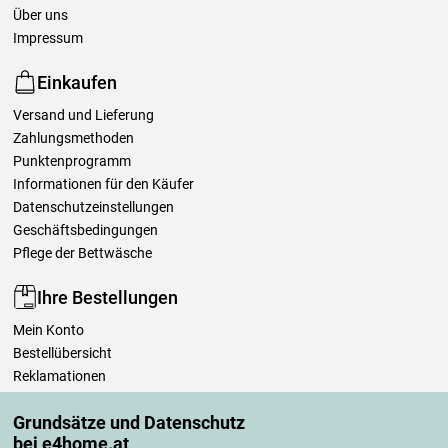
Über uns
Impressum
Einkaufen
Versand und Lieferung
Zahlungsmethoden
Punktenprogramm
Informationen für den Käufer
Datenschutzeinstellungen
Geschäftsbedingungen
Pflege der Bettwäsche
Ihre Bestellungen
Mein Konto
Bestellübersicht
Reklamationen
Widerrufsbelehrung
Grundsätze und Datenschutz
Einfach mehr wissen
bei e4home.at
Richtlinien zur Verarbeitung von Bewertungen