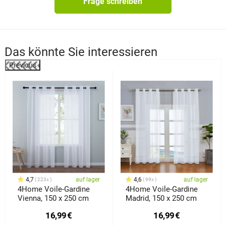
Frage schreiben
Das könnte Sie interessieren
Previous
%
4,7
auf lager
4,6
auf lager
223x
99x
4Home Voile-Gardine
4Home Voile-Gardine
Vienna, 150 x 250 cm
Madrid, 150 x 250 cm
16,99
€
16,99
€