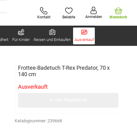
Anmelden
Kontakt
Beliebte
Warenkorb
dheit
Für Kinder
Reisen und Einkaufen
Ausverkauf
Frottee-Badetuch T-Rex Predator, 70 x
140 cm
Ausverkauft
In den Warenkorb
Katalognummer:
239668