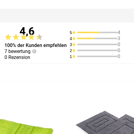
4,6
4
5
3
4
0
3
100% der Kunden empfehlen
0
2
7 bewertung
0
1
0 Rezension