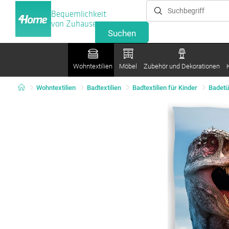
Bequemlichkeit
von Zuhause
Wohntextilien
Möbel
Zubehör und Dekorationen
Wohntextilien
Badtextilien
Badtextilien für Kinder
Badetü