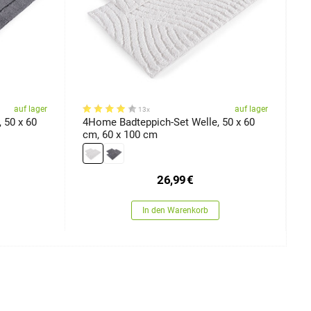
auf lager
auf lager
13x
 50 x 60
4Home Badteppich-Set Welle, 50 x 60
4
cm, 60 x 100 cm
u
5
26,99
€
In den Warenkorb