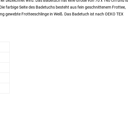
urier bezeichnet wird. Das Badetuch hat eine Größe von 70 x 140 cm und i
Die farbige Seite des Badetuchs besteht aus fein geschnittenem Frottee,
e eng gewebte Frotteeschlinge in Weiß. Das Badetuch ist nach OEKO TEX