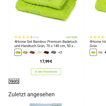
er
auf lager
375x
4Home Set Bamboo Premium Badetuch
4Home Ha
und Handtuch Grün, 70 x 140 cm, 50 x
Grün
100 cm
+3
17,99
€
In den Warenkorb
Next
Zuletzt angesehen