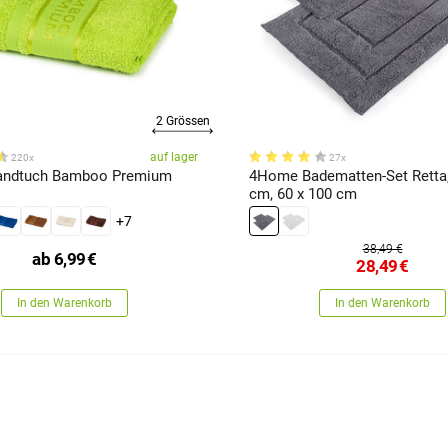
2 Grössen
auf lager
220x
27x
ndtuch Bamboo Premium
4Home Badematten-Set Retta,
cm, 60 x 100 cm
+7
38,49 €
ab
6,99
€
28,49
€
In den Warenkorb
In den Warenkorb