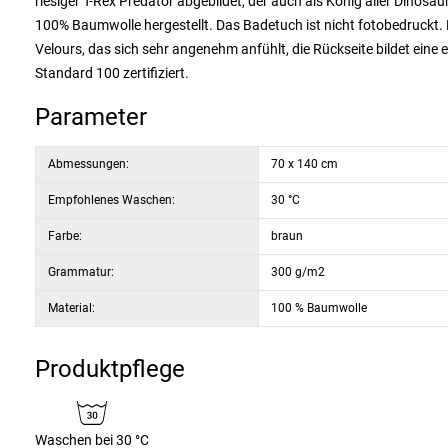
riesiger T-Rex Predator abgebildet, der auch als König aller Dinosa
100% Baumwolle hergestellt. Das Badetuch ist nicht fotobedruckt. 
Velours, das sich sehr angenehm anfühlt, die Rückseite bildet ein
Standard 100 zertifiziert.
Parameter
Abmessungen:
70 x 140 cm
Empfohlenes Waschen:
30 °C
Farbe:
braun
Grammatur:
300 g/m2
Material:
100 % Baumwolle
Produktpflege
Waschen bei 30 °C