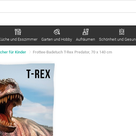
Küche und Esszimmer
Garten und Hobby
Aufräumen
Schönheit und Gesun
cher für Kinder
Frottee-Badetuch T-Rex Predator, 70 x 140 cm