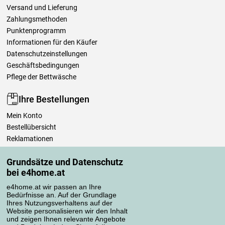
Versand und Lieferung
Zahlungsmethoden
Punktenprogramm
Informationen für den Käufer
Datenschutzeinstellungen
Geschäftsbedingungen
Pflege der Bettwäsche
Ihre Bestellungen
Mein Konto
Bestellübersicht
Reklamationen
Widerrufsbelehrung
Grundsätze und Datenschutz
Einfach mehr wissen
bei e4home.at
Richtlinien zur Verarbeitung von Bewertungen
e4home.at wir passen an Ihre
Bedürfnisse an. Auf der Grundlage
Transportarten
Ihres Nutzungsverhaltens auf der
Website personalisieren wir den Inhalt
und zeigen Ihnen relevante Angebote