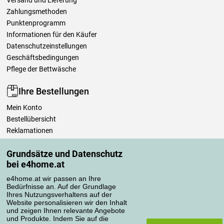
Versand und Lieferung
Zahlungsmethoden
Punktenprogramm
Informationen für den Käufer
Datenschutzeinstellungen
Geschäftsbedingungen
Pflege der Bettwäsche
Ihre Bestellungen
Mein Konto
Bestellübersicht
Reklamationen
Widerrufsbelehrung
Grundsätze und Datenschutz
Einfach mehr wissen
bei e4home.at
Richtlinien zur Verarbeitung von Bewertungen
e4home.at wir passen an Ihre
Bedürfnisse an. Auf der Grundlage
Transportarten
Ihres Nutzungsverhaltens auf der
Website personalisieren wir den Inhalt
und zeigen Ihnen relevante Angebote
und Produkte. Indem Sie auf die