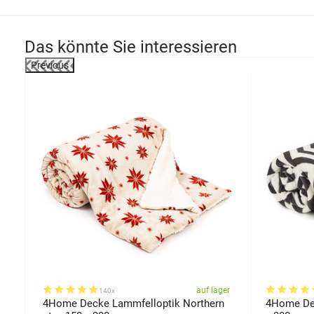
Das könnte Sie interessieren
Previous
-43%
er
auf lager
140x
4Home Decke Lammfelloptik Northern
4Home Dec