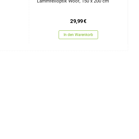
Lammfelloptik Woof, 150 x 200 cm
L
29,99
€
In den Warenkorb