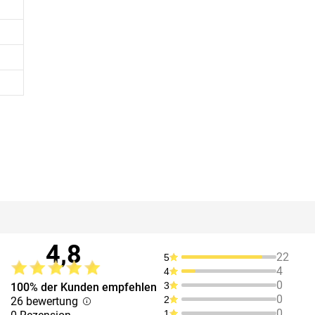
4,8
22
5
4
4
0
3
100% der Kunden empfehlen
0
2
26 bewertung
0
1