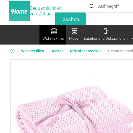
Bequemlichkeit
von Zuhause
Wohntextilien
Möbel
Zubehör und Dekorationen
Wohntextilien
Decken
Mikrofaserdecken
DecoKing Deck