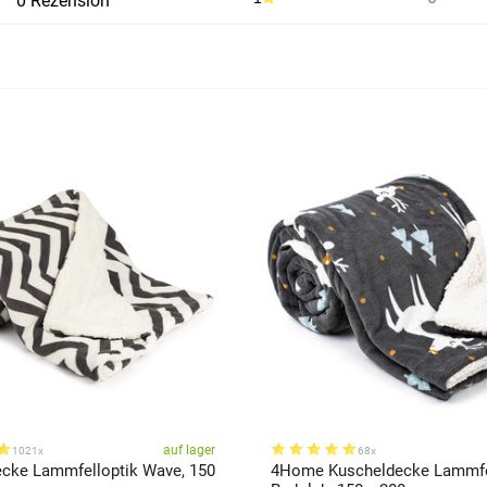
0 Rezension
auf lager
1021x
68x
ke Lammfelloptik Wave, 150
4Home Kuscheldecke Lammfe