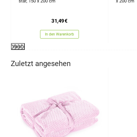
star, 150 x 200 cm
x 200 cm
31,49
€
In den Warenkorb
Next
Zuletzt angesehen