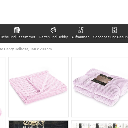
Küche und Esszimmer
Garten und Hobby
Aufräumen
Schönheit und Gesun
e Henry Hellrosa, 150 x 200 cm