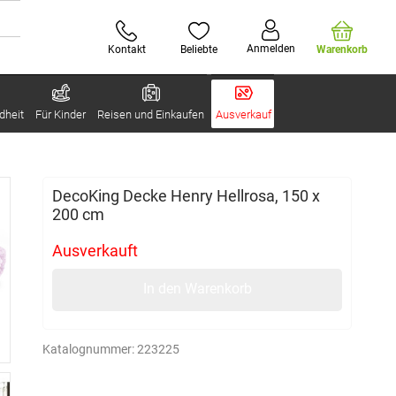
Anmelden
Kontakt
Beliebte
Warenkorb
dheit
Für Kinder
Reisen und Einkaufen
Ausverkauf
DecoKing Decke Henry Hellrosa, 150 x
200 cm
Ausverkauft
In den Warenkorb
Katalognummer:
223225