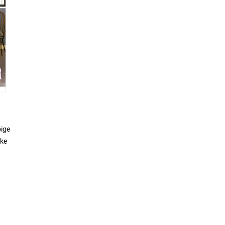
bige
cke