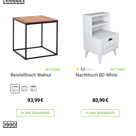
Previous
%
auf lager
5,0
auf lager
2x
Beistelltisch Walnut
Nachttisch BD White
93,99
€
80,99
€
In den Warenkorb
In den Warenkorb
Next