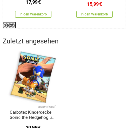
17,99
€
15,99
€
In den Warenkorb
In den Warenkorb
Next
Zuletzt angesehen
ausverkauft
Carbotex Kinderdecke
Sonic the Hedgehog und
Tails, 130 x 170 cm
20,99
€