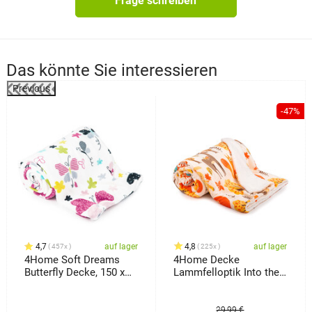
Frage schreiben
Das könnte Sie interessieren
Previous
-47%
4,7
auf lager
4,8
auf lager
457x
225x
4Home Soft Dreams
4Home Decke
Butterfly Decke, 150 x
Lammfelloptik Into the
200 cm
Woods, 150 x 200 cm
29,99 €