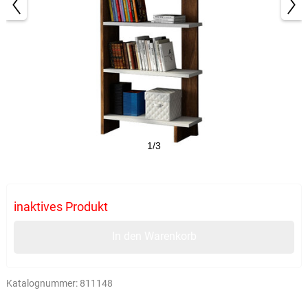
1/3
inaktives Produkt
In den Warenkorb
Katalognummer:
811148