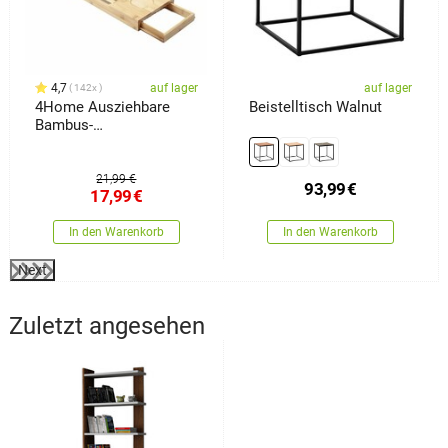
4,7
auf lager
auf lager
142x
4Home Ausziehbare
Beistelltisch Walnut
Bambus-
Badewannenablage
Royal
21,99 €
93,99
€
17,99
€
In den Warenkorb
In den Warenkorb
Next
Zuletzt angesehen