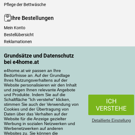
Pflege der Bettwäsche
Ihre Bestellungen
Mein Konto
Bestellübersicht
Reklamationen
Widerrufsbelehrung
Grundsätze und Datenschutz
Einfach mehr wissen
bei e4home.at
Richtlinien zur Verarbeitung von Bewertungen
e4home.at wir passen an Ihre
Bedürfnisse an. Auf der Grundlage
Transportarten
Ihres Nutzungsverhaltens auf der
Website personalisieren wir den Inhalt
und zeigen Ihnen relevante Angebote
und Produkte. Indem Sie auf die
Zahlungsmethoden
Schaltfläche "Ich verstehe" klicken,
ICH
stimmen Sie auch der Verwendung von
VERSTEHE
Cookies und der Übertragung von
Daten über das Verhalten auf der
Website für die Anzeige gezielter
Detaillierte Einstellung
Werbung in sozialen Netzwerken und
Werbenetzwerken auf anderen
Websites zu. Sie können die