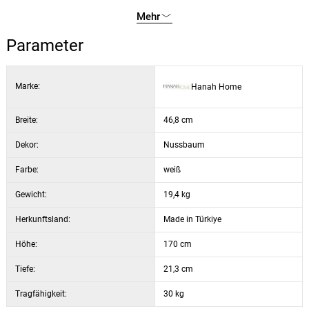
Höhe: 170 cm
Mehr
Tiefe: 21,3 cm
Parameter
Regalhöhe: 28,5 cm
Farbe: Weiß und Walnuss
Marke:
Hanah Home
Breite:
46,8 cm
Dekor:
Nussbaum
Farbe:
weiß
Gewicht:
19,4 kg
Herkunftsland:
Made in Türkiye
Höhe:
170 cm
Tiefe:
21,3 cm
Tragfähigkeit:
30 kg