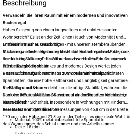
Beschreibung
Verwandeln Sie Ihren Raum mit einem modernen und innovativen
Bücherregal
Haben Sie genug von einem langweiligen und uninteressanten
Wohnbereich? Es ist an der Zeit, einen Hauch von Modernität und
Frische in Ihr Zuhause zu bringen - mit unserem atemberaubenden
Entfesseln Sie Ihre Kreativität
Bücherregal. Dieses Bücherregal ist nicht einfach nur ein Möbelstück,
Mit seinen vielen Einlegeböden bietet das Bücherregal viel Platz, um
sondern ein Statement für Stil und unverwechselbaren Geschmack.
Ihre Lieblingsbücher, Dekorationen und wertvollen Erinnerungen zu
präsentieren. Sein schlankes und modernes Design wertet jeden
Für die Ewigkeit gebaut
Raum sofort auf und macht ihn zum optischen Mittelpunkt.
Dieses Bücherregal besteht aus 100% melaminharzbeschichteten
Spanplatten, die eine hohe Haltbarkeit und Langlebigkeit garantieren.
Die Stärke von 18 mm verleiht ihm die nötige Stabilität, während die
Vielseitig einsetzbar
Kombination aus Weiß und Nussbaum einen eleganten Kontrast im
Dank der Möglichkeit, das Bücherregal an der Wand zu befestigen,
Raum bildet.
bietet es mehr Sicherheit, insbesondere in Wohnungen mit Kindern
oder Haustieren. Mit seinen Abmessungen von 46,8 cm in der Breite,
Parameter und Spezifikationen
170 cm in der Höhe und 21,3 cm in der Tiefe ist es eine ideale Wahl für
Material: 100% melaminbeschichtete Spanplatte
das Wohnzimmer, das Schlafzimmer und das Arbeitszimmer.
Dicke: 18 mm
Breite: 46,8 cm