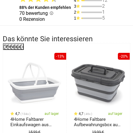
12
4
2
3
88% der Kunden empfehlen
1
2
70 bewertung
5
1
0 Rezension
Das könnte Sie interessieren
Previous
-13%
-20%
4,7
auf lager
4,7
auf lager
134x
46x
4Home Faltbarer
4Home Faltbare
Einkaufswagen aus
Aufbewahrungsbox aus
Silikon Clean
Silikon mit Deckel
15,99 €
19,99 €