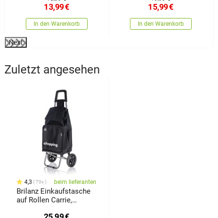
Storage
13,99
€
15,99
€
In den Warenkorb
In den Warenkorb
Next
Zuletzt angesehen
4,3
beim lieferanten
70x
Brilanz Einkaufstasche
auf Rollen Carrie,
Schwarz
25,99
€