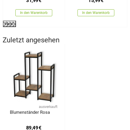
31,99
€
15,99
€
In den Warenkorb
In den Warenkorb
Next
Zuletzt angesehen
ausverkauft
Blumenständer Rosa
89,49
€