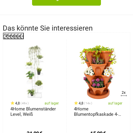
Das könnte Sie interessieren
Previous
2x
4,8
auf lager
4,8
auf lager
46x
14x
4Home Blumenständer
4Home
Level, Weiß
Blumentopfkaskade 4-
teilig, Terrakotta