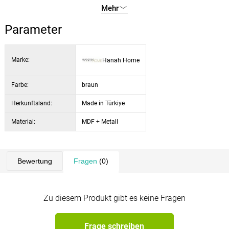
Abmessungen: 20 × 67 × 77 cm
Mehr
Farbe: Naturholz, Schwarz
Parameter
Verwendung: Blumenständer, dekoratives Regal
Marke:
Hanah Home
Farbe:
braun
Herkunftsland:
Made in Türkiye
Material:
MDF + Metall
Bewertung
Fragen
(0)
Zu diesem Produkt gibt es keine Fragen
Frage schreiben