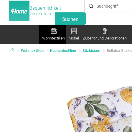
Bequemlichkeit
von Zuhause
Wohntextilien
Möbel
Zubehör und Dekorationen
Wohntextilien
Küchentextilien
Sitzkissen
Bellatex Sitzk