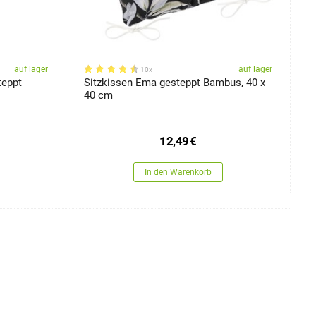
auf lager
auf lager
10x
teppt
Sitzkissen Ema gesteppt Bambus, 40 x
B
40 cm
B
12,49
€
In den Warenkorb