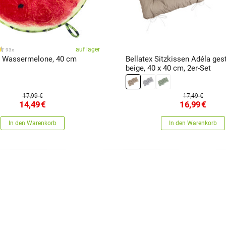
auf lager
93x
n Wassermelone, 40 cm
Bellatex Sitzkissen Adéla ges
beige, 40 x 40 cm, 2er-Set
17,99 €
17,49 €
14,49
€
16,99
€
In den Warenkorb
In den Warenkorb