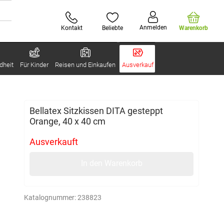
Anmelden
Kontakt
Beliebte
Warenkorb
dheit
Für Kinder
Reisen und Einkaufen
Ausverkauf
Bellatex Sitzkissen DITA gesteppt
Orange, 40 x 40 cm
Ausverkauft
In den Warenkorb
Katalognummer:
238823