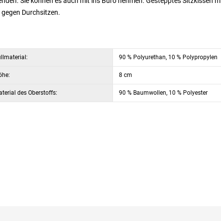
enden. Sie können es auch mit ins Büro nehmen. Gestepptes Sitzkissen m
t gegen Durchsitzen.
llmaterial:
90 % Polyurethan, 10 % Polypropylen
öhe:
8 cm
terial des Oberstoffs:
90 % Baumwollen, 10 % Polyester