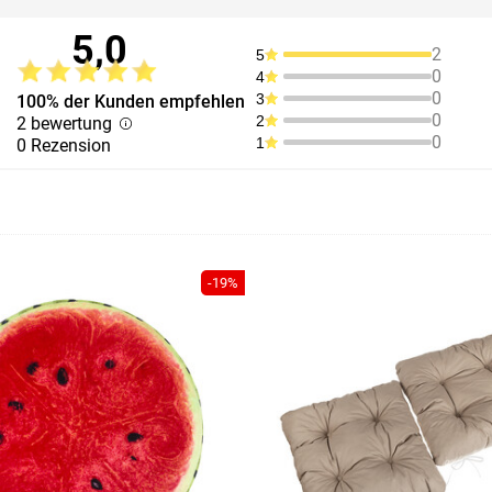
5,0
2
5
0
4
0
3
100% der Kunden empfehlen
0
2
2 bewertung
0
1
0 Rezension
-19%