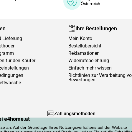
Österreich
fen
Ihre Bestellungen
 Lieferung
Mein Konto
ethoden
Bestellübersicht
ogramm
Reklamationen
en für den Käufer
Widerrufsbelehrung
einstellungen
Einfach mehr wissen
edingungen
Richtlinien zur Verarbeitung v
Bewertungen
Bettwäsche
Zahlungsmethoden
ei e4home.at
sse an. Auf der Grundlage Ihres Nutzungsverhaltens auf der Website
en Ihnen relevante Angebote und Produkte. Indem Sie auf die Schaltflä