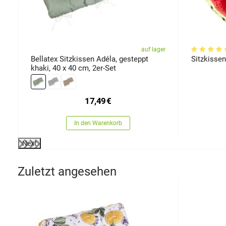
er
auf lager
Bellatex Sitzkissen Adéla, gesteppt
Sitzkisse
khaki, 40 x 40 cm, 2er-Set
17,49
€
In den Warenkorb
Next
Zuletzt angesehen