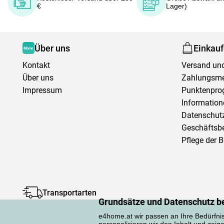
€
Lager)
Über uns
Einkau
Kontakt
Versand und
Über uns
Zahlungsm
Impressum
Punktenpr
Information
Datenschutz
Geschäftsb
Pflege der 
Transportarten
Grundsätze und Datenschutz b
e4home.at wir passen an Ihre Bedürfni
personalisieren wir den Inhalt und zeig