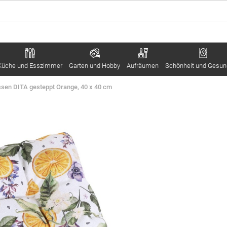
Küche und Esszimmer
Garten und Hobby
Aufräumen
Schönheit und Gesun
issen DITA gesteppt Orange, 40 x 40 cm