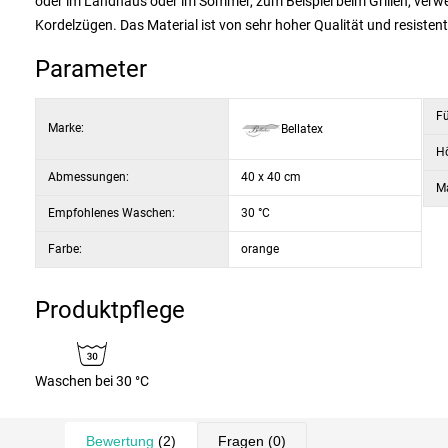
oder im Landhaus oder im Sommer, zum Beispiel beim Grillen, verw
Kordelzügen. Das Material ist von sehr hoher Qualität und resisten
Parameter
Fü
Marke:
Bellatex
H
Abmessungen:
40 x 40 cm
Ma
Empfohlenes Waschen:
30 °C
Farbe:
orange
Produktpflege
Waschen bei 30 °C
Bewertung
(2)
Fragen
(0)