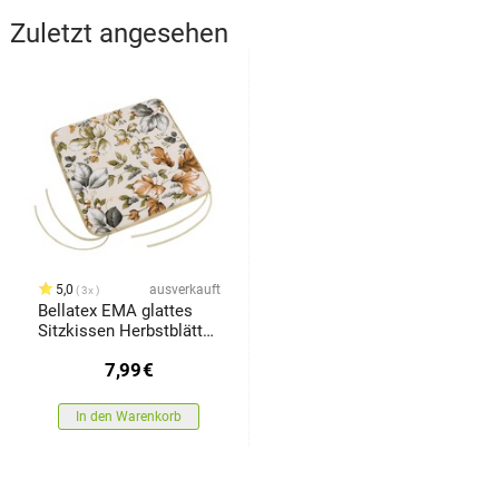
Zuletzt angesehen
5,0
ausverkauft
3x
Bellatex EMA glattes
Sitzkissen Herbstblätter,
40 x 40 cm
7,99
€
In den Warenkorb