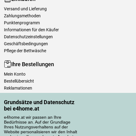
Versand und Lieferung
Zahlungsmethoden
Punktenprogramm
Informationen für den Käufer
Datenschutzeinstellungen
Geschäftsbedingungen
Pflege der Bettwäsche
Ihre Bestellungen
Mein Konto
Bestellübersicht
Reklamationen
Widerrufsbelehrung
Grundsätze und Datenschutz
Einfach mehr wissen
bei e4home.at
Richtlinien zur Verarbeitung von Bewertungen
e4home.at wir passen an Ihre
Bedürfnisse an. Auf der Grundlage
Transportarten
Ihres Nutzungsverhaltens auf der
Website personalisieren wir den Inhalt