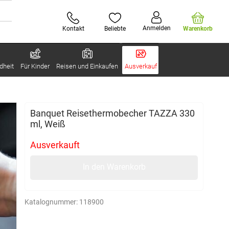
Anmelden
Kontakt
Beliebte
Warenkorb
dheit
Für Kinder
Reisen und Einkaufen
Ausverkauf
Banquet Reisethermobecher TAZZA 330
ml, Weiß
Ausverkauft
In den Warenkorb
Katalognummer:
118900