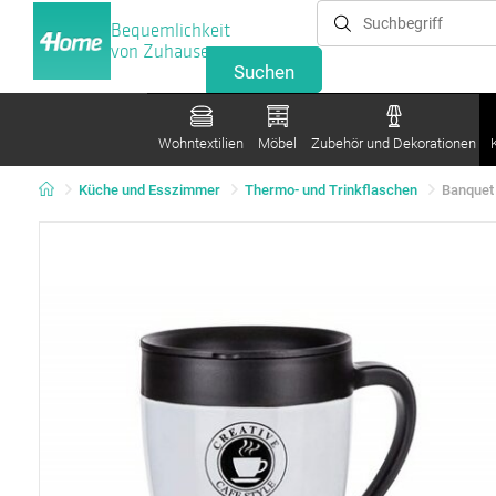
Bequemlichkeit
von Zuhause
Wohntextilien
Möbel
Zubehör und Dekorationen
Küche und Esszimmer
Thermo- und Trinkflaschen
Banquet