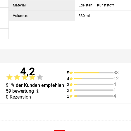
Material:
Edelstahl + Kunststoff
Volumen:
330 ml
4,2
38
5
12
4
4
3
91% der Kunden empfehlen
1
2
59 bewertung
4
1
0 Rezension