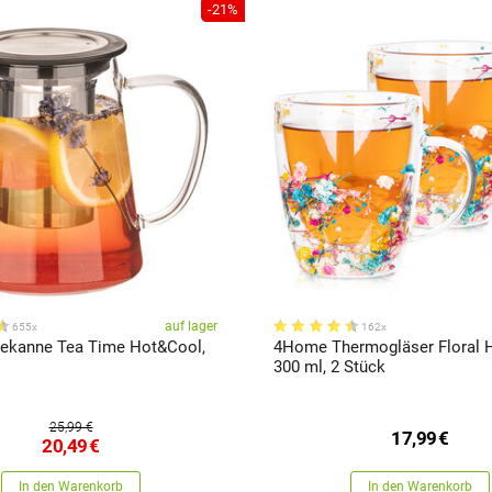
-21%
auf lager
655x
162x
ekanne Tea Time Hot&Cool,
4Home Thermogläser Floral 
300 ml, 2 Stück
25,99 €
17,99
€
20,49
€
In den Warenkorb
In den Warenkorb