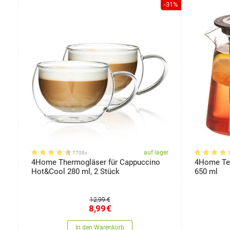
-31%
er
auf lager
7708x
4Home Thermogläser für Cappuccino
4Home Te
Hot&Cool 280 ml, 2 Stück
650 ml
12,99 €
8,99
€
In den Warenkorb