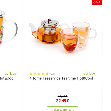
-25%
auf lager
auf lager
622x
Hot&Cool
4Home Teeservice Tea time Hot&Cool
4
H
29,99 €
22,49
€
In den Warenkorb