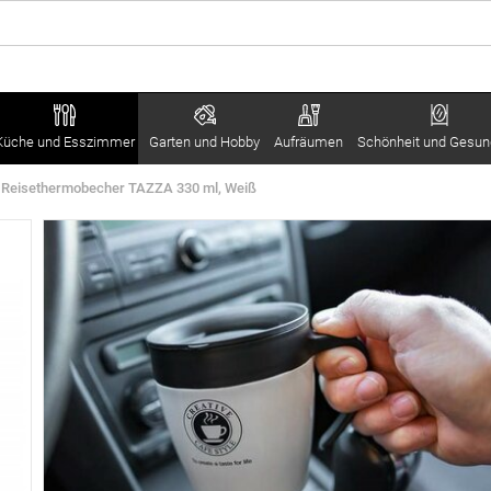
Küche und Esszimmer
Garten und Hobby
Aufräumen
Schönheit und Gesun
 Reisethermobecher TAZZA 330 ml, Weiß