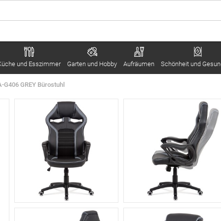
Küche und Esszimmer
Garten und Hobby
Aufräumen
Schönheit und Gesun
A-G406 GREY Bürostuhl