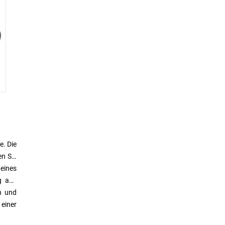
. Die
n Sie
 eines
g aus
n und
 einer