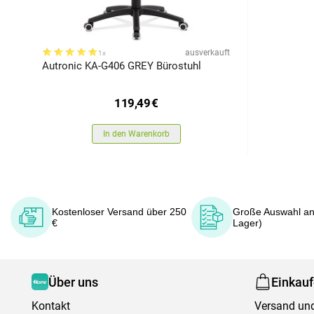
ausverkauft
1x
Autronic KA-G406 GREY Bürostuhl
119,49
€
In den Warenkorb
Kostenloser Versand über 250
Große Auswahl an
€
Lager)
Über uns
Einkau
Kontakt
Versand und