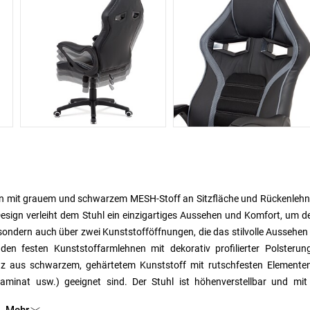
n mit grauem und schwarzem MESH-Stoff an Sitzfläche und Rückenlehne
ign verleiht dem Stuhl ein einzigartiges Aussehen und Komfort, um de
sondern auch über zwei Kunststofföffnungen, die das stilvolle Aussehen
en festen Kunststoffarmlehnen mit dekorativ profilierter Polsterun
uz aus schwarzem, gehärtetem Kunststoff mit rutschfesten Elemente
 Laminat usw.) geeignet sind. Der Stuhl ist höhenverstellbar und mit
iven Schraube an der Vorderseite eingestellt werden.