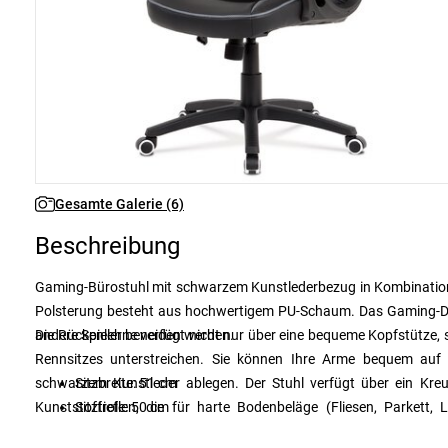
Gesamte Galerie (6)
Beschreibung
Gaming-Bürostuhl mit schwarzem Kunstlederbezug in Kombinatio
Polsterung besteht aus hochwertigem PU-Schaum. Das Gaming-Des
andere Spieler beneiden werden.
Die Rückenlehne verfügt nicht nur über eine bequeme Kopfstütze, 
Rennsitzes unterstreichen. Sie können Ihre Arme bequem auf d
schwarzem Kunstleder ablegen. Der Stuhl verfügt über ein Kre
Sitzbreite: 51 cm
Kunststoffrollen, die für harte Bodenbeläge (Fliesen, Parkett,
Sitztiefe: 50 cm
Wippmechanik ausgestattet. Die Wippfestigkeit kann mit einer mass
Sitzhöhe: 42–49 cm