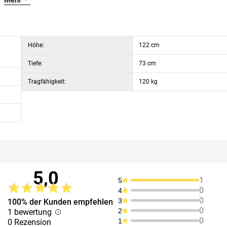
Mehr
Höhe:
122 cm
Tiefe:
73 cm
Tragfähigkeit:
120 kg
5,0
1
5
0
4
0
3
100% der Kunden empfehlen
0
2
1 bewertung
0
1
0 Rezension