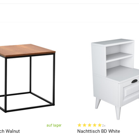
auf lager
2x
sch Walnut
Nachttisch BD White