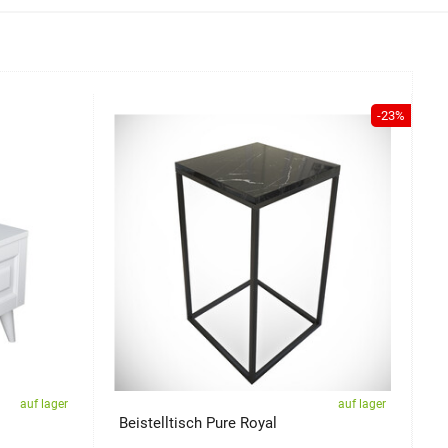
-23%
auf lager
auf lager
Beistelltisch Pure Royal
N