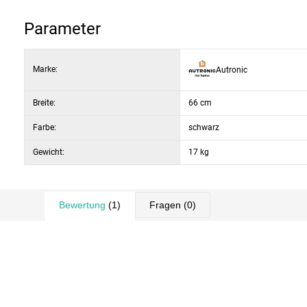
Verstellbare Höhe: 115–122 cm
Material: Kunstleder + Kunststoff
Parameter
Marke:
Autronic
Breite:
66 cm
Farbe:
schwarz
Gewicht:
17 kg
Bewertung
(1)
Fragen
(0)