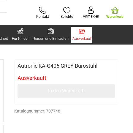
Anmelden
Kontakt
Beliebte
Warenkorb
dheit
Für Kinder
Reisen und Einkaufen
Ausverkauf
Autronic KA-G406 GREY Bürostuhl
Ausverkauft
In den Warenkorb
Katalognummer:
707748