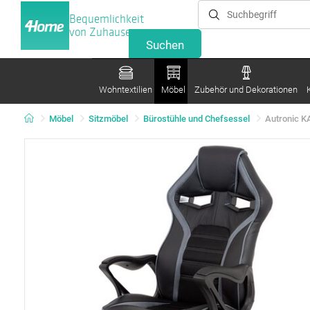
Bequemlichkeit
von Zuhause
Wohntextilien
Möbel
Zubehör und Dekorationen
Möbel
Sitzmöbel
Bürostühle und Chefsessel
Autronic K