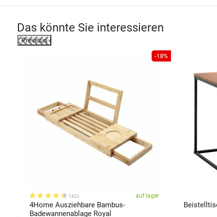
Das könnte Sie interessieren
Previous
-22%
-18%
er
auf lager
142x
4Home Ausziehbare Bambus-
Beistellti
Badewannenablage Royal