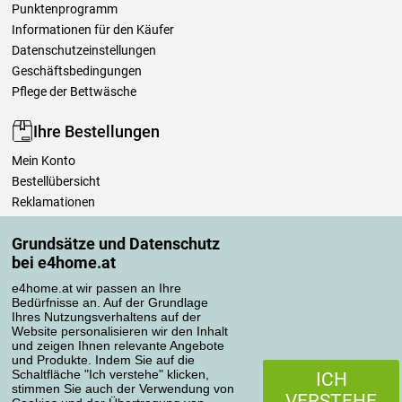
Punktenprogramm
Informationen für den Käufer
Datenschutzeinstellungen
Geschäftsbedingungen
Pflege der Bettwäsche
Ihre Bestellungen
Mein Konto
Bestellübersicht
Reklamationen
Widerrufsbelehrung
Grundsätze und Datenschutz
Einfach mehr wissen
bei e4home.at
Richtlinien zur Verarbeitung von Bewertungen
e4home.at wir passen an Ihre
Bedürfnisse an. Auf der Grundlage
Transportarten
Ihres Nutzungsverhaltens auf der
Website personalisieren wir den Inhalt
und zeigen Ihnen relevante Angebote
und Produkte. Indem Sie auf die
Zahlungsmethoden
Schaltfläche "Ich verstehe" klicken,
ICH
stimmen Sie auch der Verwendung von
VERSTEHE