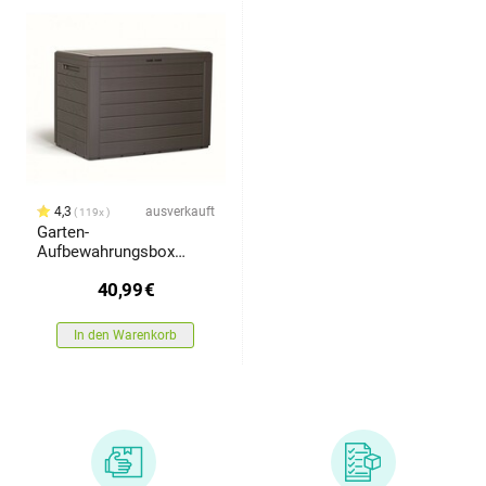
4,3
ausverkauft
119x
Garten-
Aufbewahrungsbox
Woodebox Braun, 190 l,
40,99
€
78 cm
In den Warenkorb