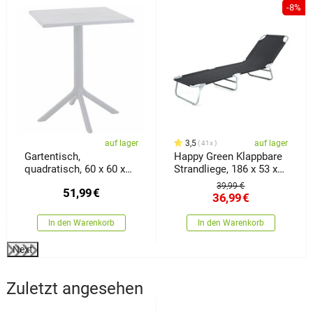
-8%
auf lager
3,5
auf lager
41x
Gartentisch,
Happy Green Klappbare
quadratisch, 60 x 60 x
Strandliege, 186 x 53 x
77,5 cm, weiß
24 cm
39,99 €
51,99
€
36,99
€
In den Warenkorb
In den Warenkorb
Next
Zuletzt angesehen