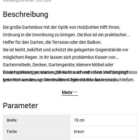
Katalognummer:
691289
Beschreibung
Die große Gartenbox mit der Optik von Holzbohlen hilft Ihnen,
Ordnung in die Unordnung zu bringen. Die Box ist ein praktischer
Helfer für den Garten, die Terrasse oder den Balkon.
Sie ist leicht, belüftet und schützt die gelagerten Gegenstände vor
möglichem Regen. In ihr lassen sich problemlos Kissen von
Gartenmöbeln, Decken, Gartengeräte, kleinere Möbel oder
Kinderspielzeug verstauen. Sie kann auch mit einem Vorhängeschloss
Diese hochwertige, wartungsfreie Box ist wetterfest und benötigt
gesichert werden, um wertvollere Gegenstände darin einzuschließen.
keine Konservierung. Die einzelnen Teile der Box lassen sich
zusammenstecken, so dass der Zusammenbau nicht lange dauert.
Mehr
Parameter
Breite:
78 cm
Farbe:
braun