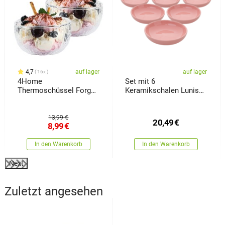
4,7
auf lager
auf lager
16x
4Home
Set mit 6
Thermoschüssel Forge
Keramikschalen Lunis
Hot&Cool 300 ml, 2
13 cm, rosa
Stück
13,99 €
20,49
€
8,99
€
In den Warenkorb
In den Warenkorb
Next
Zuletzt angesehen