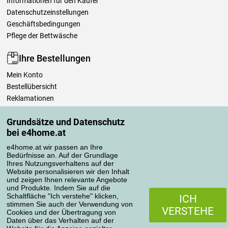
Informationen für den Käufer
Datenschutzeinstellungen
Geschäftsbedingungen
Pflege der Bettwäsche
Ihre Bestellungen
Mein Konto
Bestellübersicht
Reklamationen
Widerrufsbelehrung
Grundsätze und Datenschutz
Einfach mehr wissen
bei e4home.at
Richtlinien zur Verarbeitung von Bewertungen
e4home.at wir passen an Ihre
Bedürfnisse an. Auf der Grundlage
Transportarten
Ihres Nutzungsverhaltens auf der
Website personalisieren wir den Inhalt
und zeigen Ihnen relevante Angebote
und Produkte. Indem Sie auf die
Zahlungsmethoden
Schaltfläche "Ich verstehe" klicken,
ICH
stimmen Sie auch der Verwendung von
VERSTEHE
Cookies und der Übertragung von
Daten über das Verhalten auf der