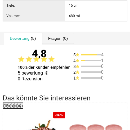
Tiefe:
15 cm
Volumen:
480 ml
Bewertung
(5)
Fragen
(0)
4,8
4
5
1
4
0
3
100% der Kunden empfehlen
0
2
5 bewertung
0
1
0 Rezension
Das könnte Sie interessieren
Previous
%
-36%