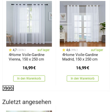
%
4,7
auf lager
4,6
auf lager
223x
99x
4Home Voile-Gardine
4Home Voile-Gardine
Vienna, 150 x 250 cm
Madrid, 150 x 250 cm
16,99
€
16,99
€
In den Warenkorb
In den Warenkorb
Next
Zuletzt angesehen