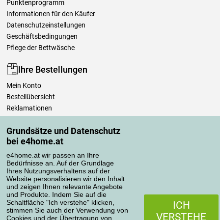
Punktenprogramm
Informationen für den Käufer
Datenschutzeinstellungen
Geschäftsbedingungen
Pflege der Bettwäsche
Ihre Bestellungen
Mein Konto
Bestellübersicht
Reklamationen
Widerrufsbelehrung
Grundsätze und Datenschutz
Einfach mehr wissen
bei e4home.at
Richtlinien zur Verarbeitung von Bewertungen
e4home.at wir passen an Ihre
Bedürfnisse an. Auf der Grundlage
Transportarten
Ihres Nutzungsverhaltens auf der
Website personalisieren wir den Inhalt
und zeigen Ihnen relevante Angebote
und Produkte. Indem Sie auf die
Zahlungsmethoden
Schaltfläche "Ich verstehe" klicken,
ICH
stimmen Sie auch der Verwendung von
VERSTEHE
Cookies und der Übertragung von