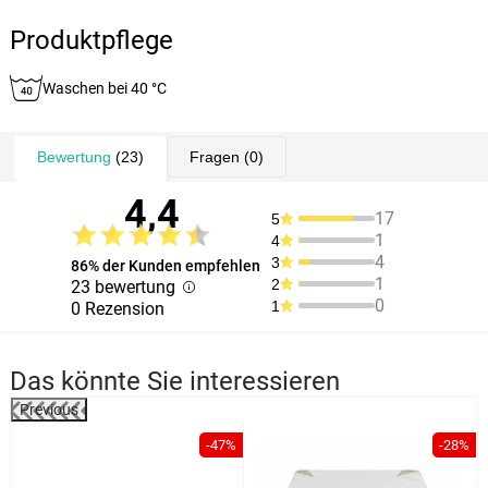
Produktpflege
Waschen bei 40 °C
Bewertung
(23)
Fragen
(0)
4,4
17
5
1
4
4
3
86% der Kunden empfehlen
1
2
23 bewertung
0
1
0 Rezension
Das könnte Sie interessieren
Previous
%
-47%
-28%