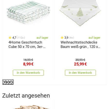
4,7
auf lager
3,9
auf lager
112x
6x
4Home Geschirrtuch
Weihnachtstischdecke
Cube 50 x 70 cm, 3er-
Baum weiß-grün , 120 x
Set
140 cm
16,99 €
35,99 €
8,99
€
25,99
€
In den Warenkorb
In den Warenkorb
Next
Zuletzt angesehen