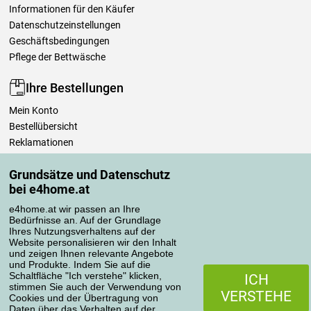
Informationen für den Käufer
Datenschutzeinstellungen
Geschäftsbedingungen
Pflege der Bettwäsche
Ihre Bestellungen
Mein Konto
Bestellübersicht
Reklamationen
Widerrufsbelehrung
Grundsätze und Datenschutz
Einfach mehr wissen
bei e4home.at
Richtlinien zur Verarbeitung von Bewertungen
e4home.at wir passen an Ihre
Bedürfnisse an. Auf der Grundlage
Transportarten
Ihres Nutzungsverhaltens auf der
Website personalisieren wir den Inhalt
und zeigen Ihnen relevante Angebote
und Produkte. Indem Sie auf die
Zahlungsmethoden
Schaltfläche "Ich verstehe" klicken,
ICH
stimmen Sie auch der Verwendung von
VERSTEHE
Cookies und der Übertragung von
Daten über das Verhalten auf der