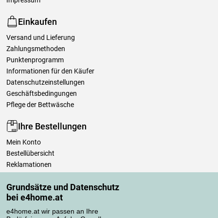
Impressum
Einkaufen
Versand und Lieferung
Zahlungsmethoden
Punktenprogramm
Informationen für den Käufer
Datenschutzeinstellungen
Geschäftsbedingungen
Pflege der Bettwäsche
Ihre Bestellungen
Mein Konto
Bestellübersicht
Reklamationen
Widerrufsbelehrung
Grundsätze und Datenschutz
Einfach mehr wissen
bei e4home.at
Richtlinien zur Verarbeitung von Bewertungen
e4home.at wir passen an Ihre