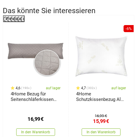
Das könnte Sie interessieren
Previous
-6%
4,6
auf lager
4,7
auf lager
190x
302x
4Home Bezug für
4Home
Seitenschläferkissen
Schutzkissenbezug Aloe
Orient Grau, 50 x 150 cm
Vera, 70 x 90 cm
16,99 €
16,99
€
15,99
€
In den Warenkorb
In den Warenkorb