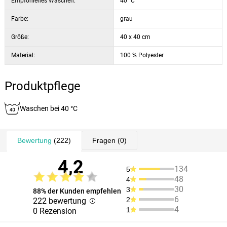
Empfohlenes Waschen:
40 °C
Farbe:
grau
Größe:
40 x 40 cm
Material:
100 % Polyester
Produktpflege
Waschen bei 40 °C
Bewertung
(222)
Fragen
(0)
4,2
134
5
48
4
30
3
88% der Kunden empfehlen
6
2
222 bewertung
4
1
0 Rezension