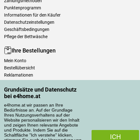
Zahlungsmethoden
Punktenprogramm
Informationen für den Käufer
Datenschutzeinstellungen
Geschäftsbedingungen
Pflege der Bettwäsche
Ihre Bestellungen
Mein Konto
Bestellübersicht
Reklamationen
Widerrufsbelehrung
Grundsätze und Datenschutz
Einfach mehr wissen
bei e4home.at
Richtlinien zur Verarbeitung von Bewertungen
e4home.at wir passen an Ihre
Bedürfnisse an. Auf der Grundlage
Transportarten
Ihres Nutzungsverhaltens auf der
Website personalisieren wir den Inhalt
und zeigen Ihnen relevante Angebote
und Produkte. Indem Sie auf die
Zahlungsmethoden
Schaltfläche "Ich verstehe" klicken,
ICH