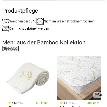
Produktpflege
Waschen bei 60 °C
Nicht im Wäschetrockner trocknen
Darf nicht gebügelt werden
Mehr aus der
Bamboo
Kollektion
Previous
4x
4,6
auf lager
4,8
auf lager
283x
219x