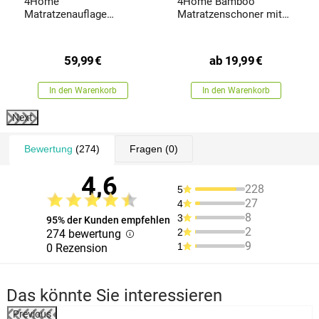
4Home
4Home Bamboo
Matratzenauflage
Matratzenschoner mit
Bamboo 5-Zonen, 90 x
Gummi
200 cm
59,99
€
ab
19,99
€
In den Warenkorb
In den Warenkorb
Next
Bewertung
(274)
Fragen
(0)
4,6
228
5
27
4
8
3
95% der Kunden empfehlen
2
2
274 bewertung
9
1
0 Rezension
Das könnte Sie interessieren
Previous