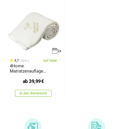
2x
4,7
auf lager
433x
4Home
Matratzenauflage
Bamboo, 90 x 200 cm
ab
39,99
€
In den Warenkorb