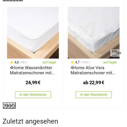
2x
4,6
auf lager
4,7
auf lager
99x
192x
4Home Wasserdichter
4Home Aloe Vera
Matratzenschoner mit
Matratzenschoner mit
Saum Harmony, 180 x
Gummi
26,99
€
ab
22,99
€
200 cm
In den Warenkorb
In den Warenkorb
Next
Zuletzt angesehen