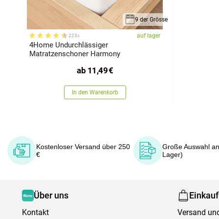
9 der Grösse
auf lager
223x
4Home Undurchlässiger
Matratzenschoner Harmony
ab
11,49
€
In den Warenkorb
Kostenloser Versand über 250
Große Auswahl an
€
Lager)
Über uns
Einkau
Kontakt
Versand und