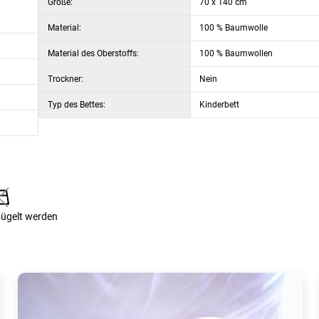
Größe:
70 x 140 cm
Material:
100 % Baumwolle
on 30 cm geeignet. Nicht für den Wäschetrockner geeignet, darf nicht
Material des Oberstoffs:
100 % Baumwollen
Trockner:
Nein
Typ des Bettes:
Kinderbett
bügelt werden