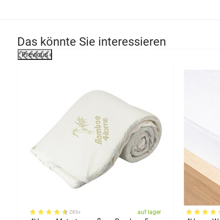
Das könnte Sie interessieren
Previous
rösse
er
auf lager
283x