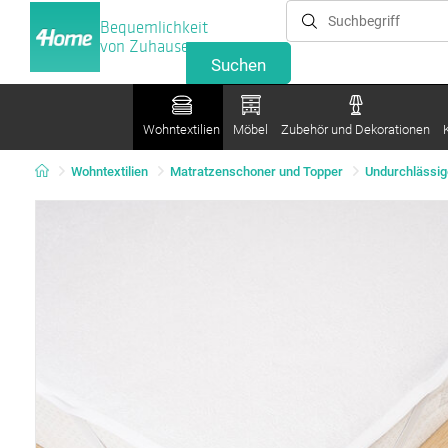
Bequemlichkeit
von Zuhause
Wohntextilien
Möbel
Zubehör und Dekorationen
Wohntextilien
Matratzenschoner und Topper
Undurchlässig