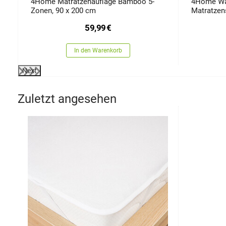
4Home Matratzenauflage Bamboo 5-
4Home Wa
Zonen, 90 x 200 cm
Matratzen
180 x 200
59,99
€
In den Warenkorb
Next
Zuletzt angesehen