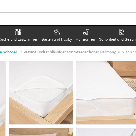
Küche und Esszimmer
Garten und Hobby
Aufräumen
Schönheit und Gesun
e Schoner
4Home Undurchlässiger Matratzenschoner Harmony, 70 x 140 