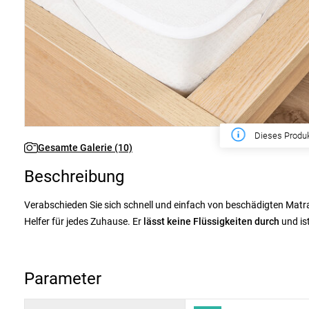
Diese Woche
Gesamte Galerie (10)
Beschreibung
Verabschieden Sie sich schnell und einfach von beschädigten Matr
Helfer für jedes Zuhause. Er
lässt keine Flüssigkeiten durch
und is
maximalen Komfort ohne übermäßiges Schwitzen garantiert. Sie mü
unerwünschte Flecken mühsam von Hand reinigen.
Parameter
Die Ecken des Schoners sind mit
praktischen Gummibändern
zur b
auf seinem Platz. Für den normalen Gebrauch empfehlen wir das W