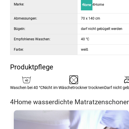
Marke:
4Home
Der Matratzenschoner ist für Matratzen mit einer maximalen Höhe v
gebügelt werden.
Abmessungen:
70 x 140 cm
Bügeln:
darf nicht gebügelt werden
Material der Oberseite: 100% Baumwoll-Frottee
Material der Unterseite: 100% Polyurethan
Empfohlenes Waschen:
40 °C
Farbe:
weiß
Produktpflege
Waschen bei 40 °C
Nicht im Wäschetrockner trocknen
Darf nicht ge
4Home wasserdichte Matratzenschoner