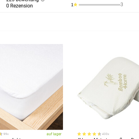
3
1
0 Rezension
auf lager
99x
433x