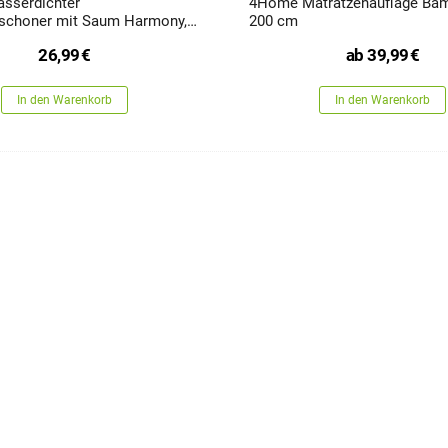
sserdichter
4Home Matratzenauflage Bam
schoner mit Saum Harmony,
200 cm
 cm
26,99
€
ab
39,99
€
In den Warenkorb
In den Warenkorb