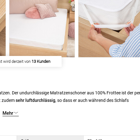
 haben
156 Kunden
gekauft
atzen. Der undurchlässige Matratzenschoner aus 100% Frottee ist der pe
t zudem
sehr luftdurchlässig
, so dass er auch während des Schlafs
ssen die Matratze nicht mehr bei dem kleinsten Unfall austauschen ode
Mehr
equemen Befestigung auf die Matratze versehen - so bleibt der Schoner 
aschen bei 40 °C.