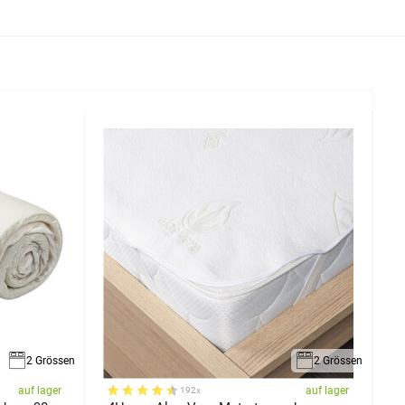
2 Grössen
2 Grössen
auf lager
auf lager
192x