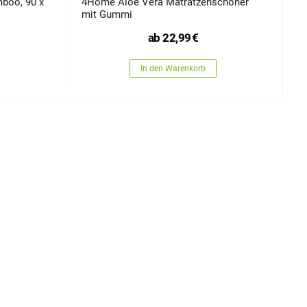
boo, 90 x
4Home Aloe Vera Matratzenschoner
4
mit Gummi
B
ab
22,99
€
In den Warenkorb