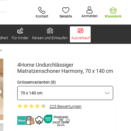
Anmelden
Kontakt
Beliebte
Warenkorb
dheit
Für Kinder
Reisen und Einkaufen
Ausverkauf
cm
4Home Undurchlässiger
Matratzenschoner Harmony, 70 x 140 cm
Grössenvarianten (8)
70 x 140 cm
223 Bewertungen
STANDARD
100
SH025 136940
Zurich