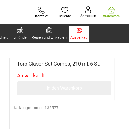
Anmelden
Kontakt
Beliebte
Warenkorb
dheit
Für Kinder
Reisen und Einkaufen
Ausverkauf
Toro Gläser-Set Combs, 210 ml, 6 St.
Ausverkauft
In den Warenkorb
Katalognummer:
132577