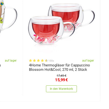
auf lager
auf lager
130x
s
4Home Thermogläser für Cappuccino
4
Blossom Hot&Cool, 270 ml, 2 Stück
H
17,49 €
15,99
€
In den Warenkorb