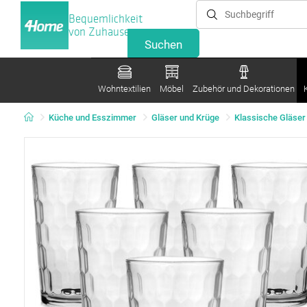
Bequemlichkeit
von Zuhause
Wohntextilien
Möbel
Zubehör und Dekorationen
Küche und Esszimmer
Gläser und Krüge
Klassische Gläser