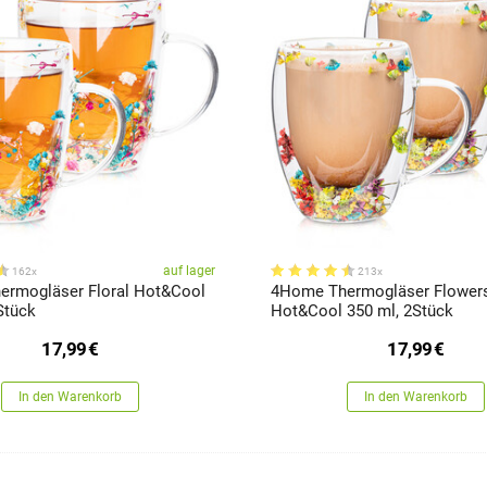
auf lager
162x
213x
rmogläser Floral Hot&Cool
4Home Thermogläser Flower
Stück
Hot&Cool 350 ml, 2Stück
17,99
€
17,99
€
In den Warenkorb
In den Warenkorb