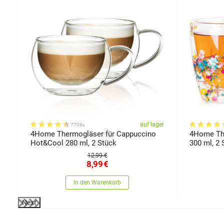
er
auf lager
7708x
4Home Thermogläser für Cappuccino
4Home The
Hot&Cool 280 ml, 2 Stück
300 ml, 2 
12,99 €
8,99
€
In den Warenkorb
Next