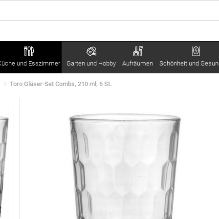
Küche und Esszimmer
Garten und Hobby
Aufräumen
Schönheit und Gesun
Toro Gläser-Set Combs, 210 ml, 6 St.